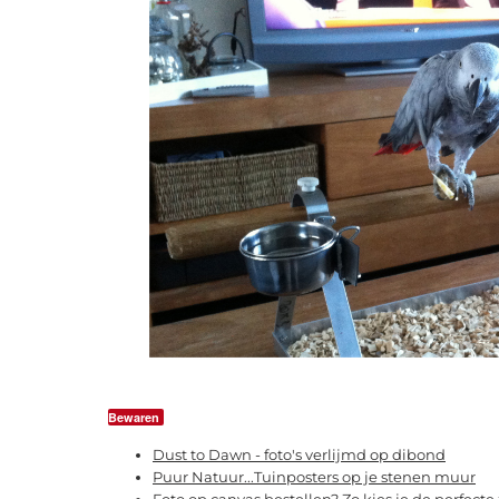
Bewaren
Dust to Dawn - foto's verlijmd op dibond
Puur Natuur...Tuinposters op je stenen muur
Foto op canvas bestellen? Zo kies je de perfecte 