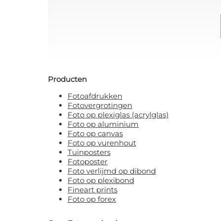
Producten
Fotoafdrukken
Fotovergrotingen
Foto op plexiglas (acrylglas)
Foto op aluminium
Foto op canvas
Foto op vurenhout
Tuinposters
Fotoposter
Foto verlijmd op dibond
Foto op plexibond
Fineart prints
Foto op forex