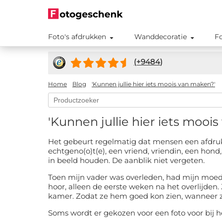
Foto's afdrukken
Wanddecoratie
F
(+
9484
)
Home
Blog
'Kunnen jullie hier iets moois van maken?'
'Kunnen jullie hier iets mooi
Het gebeurt regelmatig dat mensen een afdruk, 
echtgeno(o)t(e), een vriend, vriendin, een hond,
in beeld houden. De aanblik niet vergeten.
Toen mijn vader was overleden, had mijn moeder 
hoor, alleen de eerste weken na het overlijden. 
kamer. Zodat ze hem goed kon zien, wanneer z
Soms wordt er gekozen voor een foto voor bij h