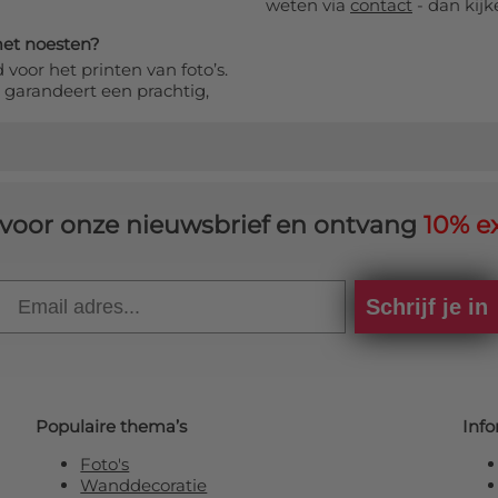
weten via
contact
- dan kijk
met noesten?
 voor het printen van foto’s.
 garandeert een prachtig,
in voor onze nieuwsbrief en ontvang
10% ex
Email
Schrijf je in
Populaire thema’s
Info
Foto's
Wanddecoratie