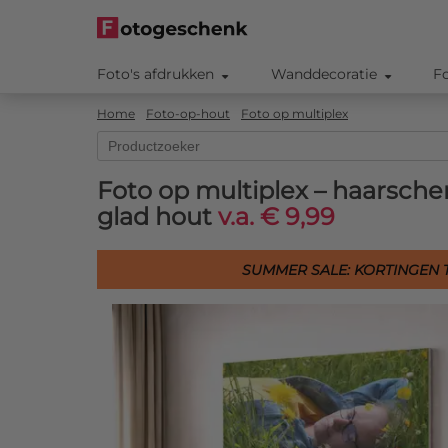
Foto's afdrukken
Wanddecoratie
F
Home
Foto-op-hout
Foto op multiplex
Foto op multiplex – haarsche
glad hout
v.a. € 9,99
SUMMER SALE: KORTINGEN T