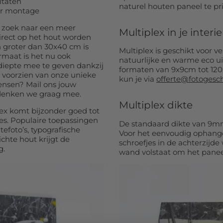
ltaten
naturel houten paneel te pr
or montage
Op zoek naar een meer
Multiplex in je interi
direct op het hout worden
 groter dan 30x40 cm is
Multiplex is geschikt voor ve
ormaat is het nu ook
natuurlijke en warme eco uit
diepte mee te geven dankzij
formaten van 9x9cm tot 120x
 voorzien van onze unieke
kun je via
offerte@fotogesc
ensen? Mail ons jouw
 denken we graag mee.
Multiplex dikte
ex komt bijzonder goed tot
tes. Populaire toepassingen
De standaard dikte van 9mm
tefoto’s, typografische
Voor het eenvoudig ophang
chte hout krijgt de
schroefjes in de achterzijde
g.
wand volstaat om het paneel