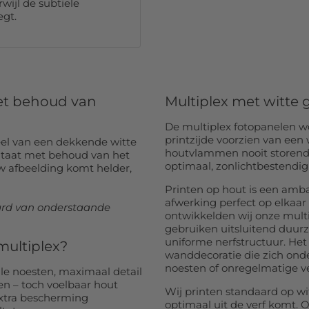
wijl de subtiele
egt.
met behoud van
Multiplex met witte
De multiplex fotopanelen 
printzijde voorzien van een
eel van een dekkende witte
houtvlammen nooit storend 
sultaat met behoud van het
optimaal, zonlichtbestendig 
w afbeelding komt helder,
Printen op hout is een amba
afwerking perfect op elkaa
aard van onderstaande
ontwikkelden wij onze multi
gebruiken uitsluitend duu
uniforme nerfstructuur. Het 
multiplex?
wanddecoratie die zich onde
noesten of onregelmatige ve
le noesten, maximaal detail
en – toch voelbaar hout
Wij printen standaard op w
extra bescherming
optimaal uit de verf komt. 