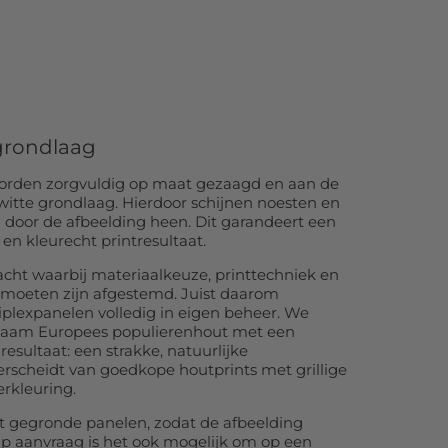
 grondlaag
worden zorgvuldig op maat gezaagd en aan de
 witte grondlaag. Hierdoor schijnen noesten en
door de afbeelding heen. Dit garandeert een
en kleurecht printresultaat.
cht waarbij materiaalkeuze, printtechniek en
r moeten zijn afgestemd. Juist daarom
plexpanelen volledig in eigen beheer. We
rzaam Europees populierenhout met een
resultaat: een strakke, natuurlijke
rscheidt van goedkope houtprints met grillige
rkleuring.
it gegronde panelen, zodat de afbeelding
Op aanvraag is het ook mogelijk om op een