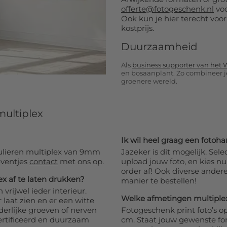
offerte@fotogeschenk.nl
voo
Ook kun je hier terecht voor
kostprijs.
Duurzaamheid
Als
business supporter van het
en bosaanplant. Zo combineer j
groenere wereld.
multiplex
Ik wil heel graag een fotoha
pulieren multiplex van 9mm
Jazeker is dit mogelijk. Selecteer
eventjes
contact
met ons op.
upload jouw foto, en kies n
order af! Ook diverse andere
x af te laten drukken?
manier te bestellen!
vrijwel ieder interieur.
Welke afmetingen multiplex 
 laat zien en er een witte
nderlijke groeven of nerven
Fotogeschenk print foto’s o
ertificeerd en duurzaam
cm. Staat jouw gewenste form