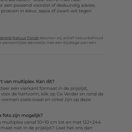
r een passend voorstel of deskundig advies.
 proeven in kleur, sepia of zwart-wit tegen
 Wereld Natuur Fonds
steunen wij actief natuurbehoud
e persoonlijke decoratie met een bijdrage aan een
rt van multiplex. Kan dit?
 een vierkant formaat in de prijslijst,
u voor de hartvorm, klik op Ga Verder en rond de
 vormen zoals ovaal en cirkel zijn op deze
foto zijn mogelijk?
p multiplex vanaf 10×10 cm tot en met 122×244
aat niet in de prijslijst? Laat het ons dan