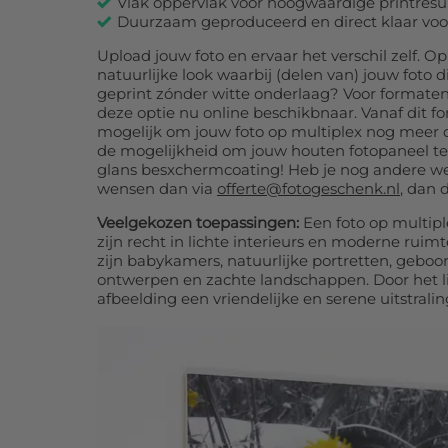
Vlak oppervlak voor hoogwaardige printresu
Duurzaam geproduceerd en direct klaar vo
Upload jouw foto en ervaar het verschil zelf. 
natuurlijke look waarbij (delen van) jouw foto 
geprint zónder witte onderlaag? Voor formaten
deze optie nu online beschikbnaar. Vanaf dit f
mogelijk om jouw foto op multiplex nog meer 
de mogelijkheid om jouw houten fotopaneel te
glans besxchermcoating! Heb je nog andere w
wensen dan via
offerte@fotogeschenk.nl
, dan
Veelgekozen toepassingen:
Een foto op multipl
zijn recht in lichte interieurs en moderne ruim
zijn babykamers, natuurlijke portretten, geboor
ontwerpen en zachte landschappen. Door het li
afbeelding een vriendelijke en serene uitstralin