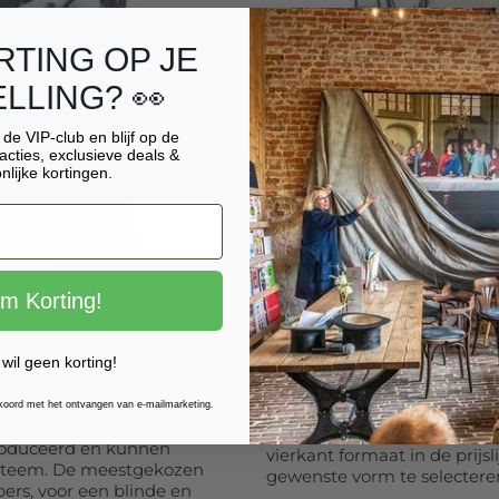
RTING OP JE
LLING? 👀
r de VIP-club en blijf op de
acties, exclusieve deals &
nlijke kortingen.
im Korting!
 wil geen korting!
Foto uitgefreesd op 
kkoord met het ontvangen van e-mailmarketing.
Ook mogelijk in vormen zoals
roduceerd en kunnen
vierkant formaat in de prijs
steem. De meestgekozen
gewenste vorm te selectere
pers, voor een blinde en