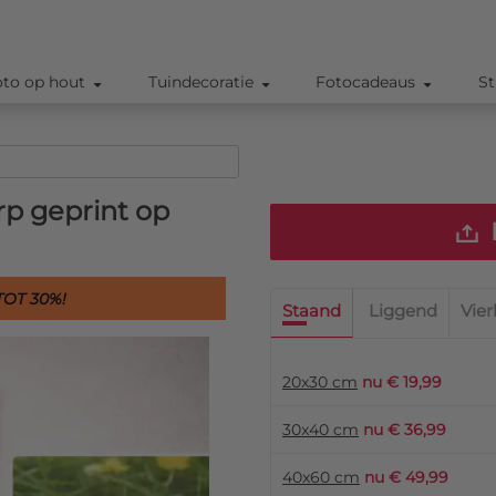
oto op hout
Tuindecoratie
Fotocadeaus
St
rp geprint op
OT 30%!
Staand
Liggend
Vier
20x30 cm
nu € 19,99
30x40 cm
nu € 36,99
40x60 cm
nu € 49,99