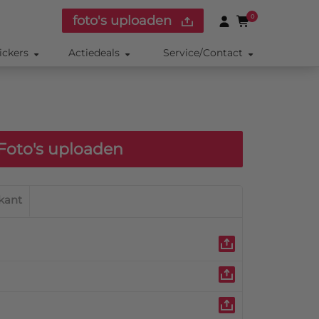
foto's uploaden
0
ickers
Actiedeals
Service/Contact
Foto's uploaden
kant