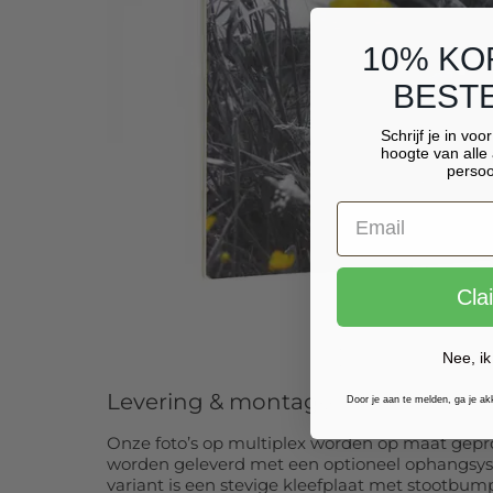
10% KO
BESTE
Schrijf je in voo
hoogte van alle 
persoo
Cla
Nee, ik
Levering & montage
Door je aan te melden, ga je a
Onze foto’s op multiplex worden op maat gep
worden geleverd met een optioneel ophangsy
variant is een stevige kleefplaat met stootbum