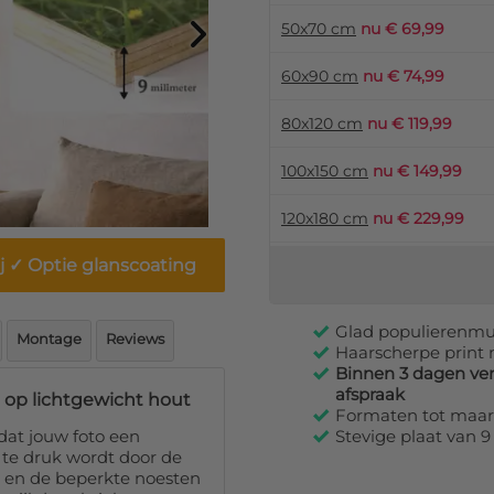
50x70 cm
nu € 69,99
60x90 cm
nu € 74,99
80x120 cm
nu € 119,99
100x150 cm
nu € 149,99
120x180 cm
nu € 229,99
j ✓ Optie glanscoating
Glad populierenmul
Montage
Reviews
Haarscherpe print m
Binnen 3 dagen ver
afspraak
t op lichtgewicht hout
Formaten tot maar 
 dat jouw foto een
Stevige plaat van 
e te druk wordt door de
k en de beperkte noesten