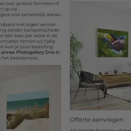
s over grotere formaten of
t op via
gina voor persoonlijk advies.
ndaard met eigen vervoer
ing zonder transportschade.
en één keer per week in de
formaten nemen wij tijdig
st kun je jouw bestelling
s annex Photogallery One in
 het bestelproces.
Offerte aanvragen
Afwijkende formaten of grot