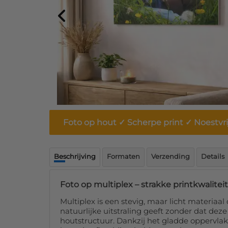
Foto op hout ✓ Scherpe print ✓ Noestvri
Beschrijving
Formaten
Verzending
Details
Foto op multiplex – strakke printkwalitei
Multiplex is een stevig, maar licht materiaal
natuurlijke uitstraling geeft zonder dat dez
houtstructuur. Dankzij het gladde oppervla