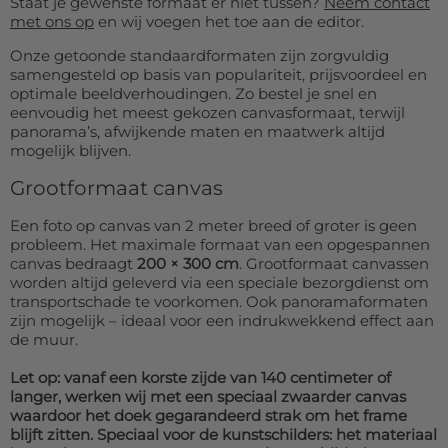
Staat je gewenste formaat er niet tussen?
Neem contact
met ons op
en wij voegen het toe aan de editor.
Onze getoonde standaardformaten zijn zorgvuldig
samengesteld op basis van populariteit, prijsvoordeel en
optimale beeldverhoudingen. Zo bestel je snel en
eenvoudig het meest gekozen canvasformaat, terwijl
panorama’s, afwijkende maten en maatwerk altijd
mogelijk blijven.
Grootformaat canvas
Een foto op canvas van 2 meter breed of groter is geen
probleem. Het maximale formaat van een opgespannen
canvas bedraagt
200 × 300 cm
. Grootformaat canvassen
worden altijd geleverd via een speciale bezorgdienst om
transportschade te voorkomen. Ook panoramaformaten
zijn mogelijk – ideaal voor een indrukwekkend effect aan
de muur.
Let op: vanaf een korste zijde van 140 centimeter of
langer, werken wij met een speciaal zwaarder canvas
waardoor het doek gegarandeerd strak om het frame
blijft zitten. Speciaal voor de kunstschilders: het materiaal