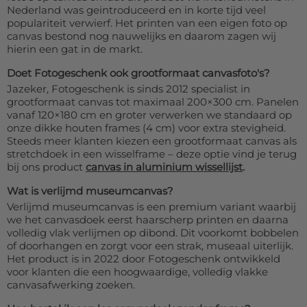
Nederland was geintroduceerd en in korte tijd veel
populariteit verwierf. Het printen van een eigen foto op
canvas bestond nog nauwelijks en daarom zagen wij
hierin een gat in de markt.
Doet Fotogeschenk ook grootformaat canvasfoto's?
Jazeker, Fotogeschenk is sinds 2012 specialist in
grootformaat canvas tot maximaal 200×300 cm. Panelen
vanaf 120×180 cm en groter verwerken we standaard op
onze dikke houten frames (4 cm) voor extra stevigheid.
Steeds meer klanten kiezen een grootformaat canvas als
stretchdoek in een wisselframe – deze optie vind je terug
bij ons product
canvas in aluminium wissellijst
.
Wat is verlijmd museumcanvas?
Verlijmd museumcanvas is een premium variant waarbij
we het canvasdoek eerst haarscherp printen en daarna
volledig vlak verlijmen op dibond. Dit voorkomt bobbelen
of doorhangen en zorgt voor een strak, museaal uiterlijk.
Het product is in 2022 door Fotogeschenk ontwikkeld
voor klanten die een hoogwaardige, volledig vlakke
canvasafwerking zoeken.