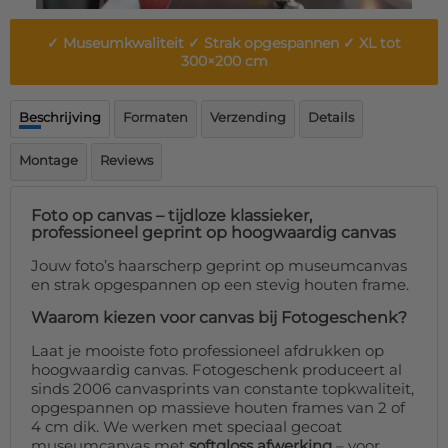
Deurmat
Over ons
Vloermat
✓ Museumkwaliteit ✓ Strak opgespannen ✓ XL tot
Levertijden
Skateboard deck
300×200 cm
Inloggen
WhatsApp
Beschrijving
Formaten
Verzending
Details
Montage
Reviews
Foto op canvas – tijdloze klassieker,
professioneel geprint op hoogwaardig canvas
Jouw foto’s haarscherp geprint op museumcanvas
en strak opgespannen op een stevig houten frame.
Waarom kiezen voor canvas bij Fotogeschenk?
Laat je mooiste foto professioneel afdrukken op
hoogwaardig canvas. Fotogeschenk produceert al
sinds 2006 canvasprints van constante topkwaliteit,
opgespannen op massieve houten frames van 2 of
4 cm dik. We werken met speciaal gecoat
museumcanvas met
softgloss afwerking
– voor