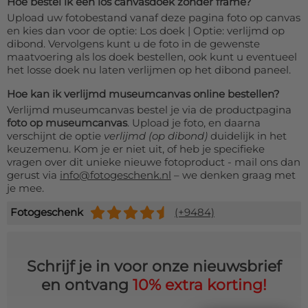
Hoe bestel ik een los canvasdoek zonder frame?
Upload uw fotobestand vanaf deze pagina foto op canvas
en kies dan voor de optie: Los doek | Optie: verlijmd op
dibond. Vervolgens kunt u de foto in de gewenste
maatvoering als los doek bestellen, ook kunt u eventueel
het losse doek nu laten verlijmen op het dibond paneel.
Hoe kan ik verlijmd museumcanvas online bestellen?
Verlijmd museumcanvas bestel je via de productpagina
foto op museumcanvas
. Upload je foto, en daarna
verschijnt de optie
verlijmd (op dibond)
duidelijk in het
keuzemenu. Kom je er niet uit, of heb je specifieke
vragen over dit unieke nieuwe fotoproduct - mail ons dan
gerust via
info@fotogeschenk.nl
– we denken graag met
je mee.
Fotogeschenk
(+9484)
Schrijf je in voor onze nieuwsbrief
en ontvang
10% extra korting!