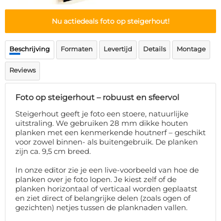
Deurmat
Over ons
Vloermat
Nu actiedeals foto op steigerhout!
Levertijden
Skateboard deck
Inloggen
Beschrijving
Formaten
Levertijd
Details
Montage
WhatsApp
Reviews
Foto op steigerhout – robuust en sfeervol
Steigerhout geeft je foto een stoere, natuurlijke
uitstraling. We gebruiken 28 mm dikke houten
planken met een kenmerkende houtnerf – geschikt
voor zowel binnen- als buitengebruik. De planken
zijn ca. 9,5 cm breed.
In onze editor zie je een live-voorbeeld van hoe de
planken over je foto lopen. Je kiest zelf of de
planken horizontaal of verticaal worden geplaatst
en ziet direct of belangrijke delen (zoals ogen of
gezichten) netjes tussen de planknaden vallen.