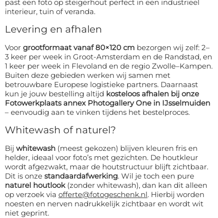
past een foto op steigerhout perfect in een industrieel
interieur, tuin of veranda.
Levering en afhalen
Voor
grootformaat vanaf 80×120 cm
bezorgen wij zelf: 2–
3 keer per week in Groot-Amsterdam en de Randstad, en
1 keer per week in Flevoland en de regio Zwolle–Kampen.
Buiten deze gebieden werken wij samen met
betrouwbare Europese logistieke partners. Daarnaast
kun je jouw bestelling altijd
kosteloos afhalen bij onze
Fotowerkplaats annex Photogallery One in IJsselmuiden
– eenvoudig aan te vinken tijdens het bestelproces.
Whitewash of naturel?
Bij
whitewash
(meest gekozen) blijven kleuren fris en
helder, ideaal voor foto’s met gezichten. De houtkleur
wordt afgezwakt, maar de houtstructuur blijft zichtbaar.
Dit is onze
standaardafwerking
. Wil je toch een pure
naturel houtlook
(zonder whitewash), dan kan dit alleen
op verzoek via
offerte@fotogeschenk.nl
. Hierbij worden
noesten en nerven nadrukkelijk zichtbaar en wordt wit
niet geprint.