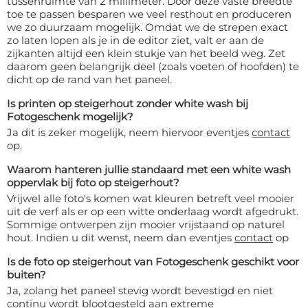
tussenruimte van 2 millimeter. Door deze vaste breedte
toe te passen besparen we veel resthout en produceren
we zo duurzaam mogelijk. Omdat we de strepen exact
zo laten lopen als je in de editor ziet, valt er aan de
zijkanten altijd een klein stukje van het beeld weg. Zet
daarom geen belangrijk deel (zoals voeten of hoofden) te
dicht op de rand van het paneel.
Is printen op steigerhout zonder white wash bij
Fotogeschenk mogelijk?
Ja dit is zeker mogelijk, neem hiervoor eventjes
contact
op.
Waarom hanteren jullie standaard met een white wash
oppervlak bij foto op steigerhout?
Vrijwel alle foto's komen wat kleuren betreft veel mooier
uit de verf als er op een witte onderlaag wordt afgedrukt.
Sommige ontwerpen zijn mooier vrijstaand op naturel
hout. Indien u dit wenst, neem dan eventjes
contact
op
Is de foto op steigerhout van Fotogeschenk geschikt voor
buiten?
Ja, zolang het paneel stevig wordt bevestigd en niet
continu wordt blootgesteld aan extreme