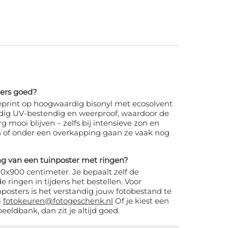
ters goed?
print op hoogwaardig bisonyl met ecosolvent
lledig UV-bestendig en weerproof, waardoor de
g mooi blijven – zelfs bij intensieve zon en
in of onder een overkapping gaan ze vaak nog
g van een tuinposter met ringen?
0x900 centimeter. Je bepaalt zelf de
e ringen in tijdens het bestellen. Voor
nposters is het verstandig jouw fotobestand te
a
fotokeuren@fotogeschenk.nl
Of je kiest een
eldbank, dan zit je altijd goed.