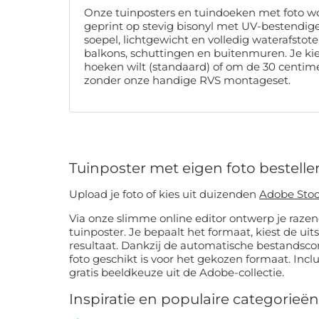
Onze tuinposters en tuindoeken met foto w
geprint op stevig bisonyl met UV-bestendige 
soepel, lichtgewicht en volledig waterafstote
balkons, schuttingen en buitenmuren. Je kiest
hoeken wilt (standaard) of om de 30 centi
zonder onze handige RVS montageset.
Tuinposter met eigen foto bestelle
Upload je foto of kies uit duizenden
Adobe Sto
Via onze slimme online editor ontwerp je razen
tuinposter. Je bepaalt het formaat, kiest de uit
resultaat. Dankzij de automatische bestandscontrole weet je meteen of je
foto geschikt is voor het gekozen formaat. Inclusief bevestigingsopties en
gratis beeldkeuze uit de Adobe-collectie.
Inspiratie en populaire categorieën