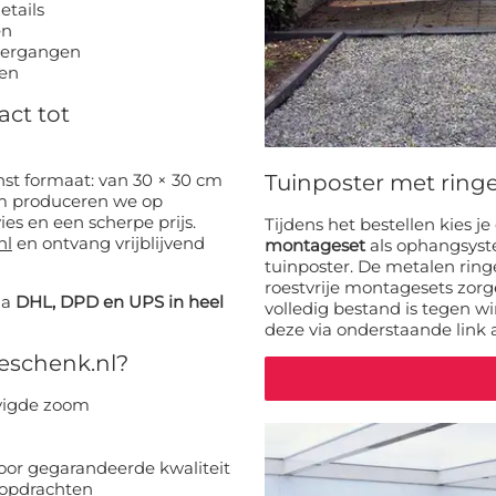
etails
en
dergangen
jen
act tot
t formaat: van 30 × 30 cm
Tuinposter met rin
cm produceren we op
ies en een scherpe prijs.
Tijdens het bestellen kies j
nl
en ontvang vrijblijvend
montageset
als ophangsyst
tuinposter. De metalen ring
roestvrije montagesets zorg
ia
DHL, DPD en UPS in heel
volledig bestand is tegen wi
deze via onderstaande link 
eschenk.nl?
evigde zoom
oor gegarandeerde kwaliteit
e opdrachten