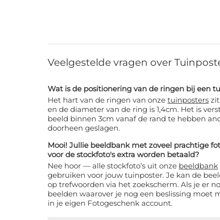
Veelgestelde vragen over Tuinpost
Wat is de positionering van de ringen bij een t
Het hart van de ringen van onze
tuinposters
zit op 2,5cm vanuit de kanten
en de diameter van de ring is 1,4cm. Het is ve
beeld binnen 3cm vanaf de rand te hebben and
doorheen geslagen.
Mooi! Jullie beeldbank met zoveel prachtige foto
voor de stockfoto's extra worden betaald?
Nee hoor — alle stockfoto’s uit onze
beeldbank
zijn zonder extra kosten te
gebruiken voor jouw tuinposter. Je kan de be
op trefwoorden via het zoekscherm. Als je er no
beelden waarover je nog een beslissing moet
in je eigen Fotogeschenk account.