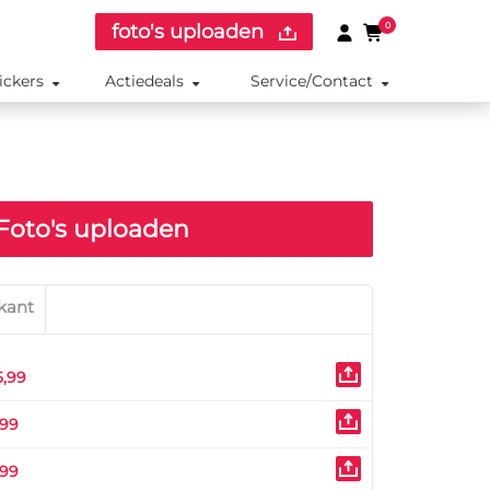
foto's uploaden
0
ickers
Actiedeals
Service/Contact
Foto's uploaden
kant
5,99
,99
,99