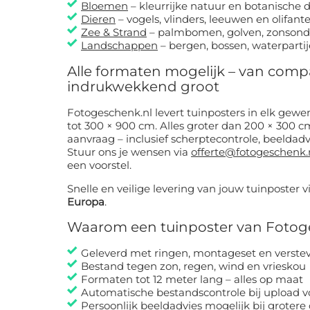
Bloemen
– kleurrijke natuur en botanische d
Dieren
– vogels, vlinders, leeuwen en olifant
Zee & Strand
– palmbomen, golven, zonson
Landschappen
– bergen, bossen, waterparti
Alle formaten mogelijk – van comp
indrukwekkend groot
Fotogeschenk.nl levert tuinposters in elk gewens
tot 300 × 900 cm. Alles groter dan 200 × 300 
aanvraag – inclusief scherptecontrole, beeldadv
Stuur ons je wensen via
offerte@fotogeschenk.
een voorstel.
Snelle en veilige levering van jouw tuinposter v
Europa
.
Waarom een tuinposter van Fotog
Geleverd met ringen, montageset en verst
Bestand tegen zon, regen, wind en vrieskou
Formaten tot 12 meter lang – alles op maat
Automatische bestandscontrole bij upload v
Persoonlijk beeldadvies mogelijk bij groter