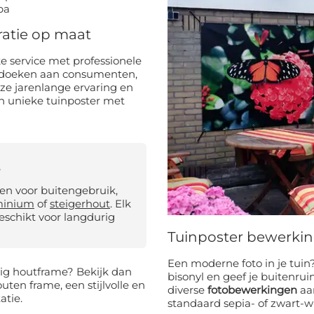
pa
oratie op maat
e service met professionele
indoeken aan consumenten,
nze jarenlange ervaring en
n unieke tuinposter met
?
n voor buitengebruik,
minium
of
steigerhout
. Elk
geschikt voor langdurig
Tuinposter bewerki
Een moderne foto in je tuin
vig houtframe? Bekijk dan
bisonyl en geef je buitenrui
uten frame, een stijlvolle en
diverse
fotobewerkingen
aan
atie.
standaard sepia- of zwart-wi