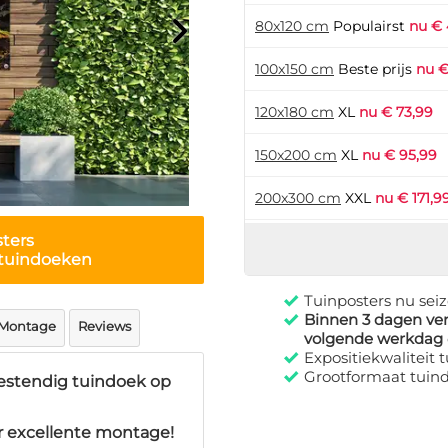
80x120 cm
Populairst
nu € 
100x150 cm
Beste prijs
nu €
120x180 cm
XL
nu € 73,99
150x200 cm
XL
nu € 95,99
200x300 cm
XXL
nu € 171,9
sters
t tuindoeken
Tuinposters nu seiz
Binnen 3 dagen ve
Montage
Reviews
volgende werkdag
Expositiekwaliteit
Grootformaat tuin
estendig tuindoek op
r excellente montage!