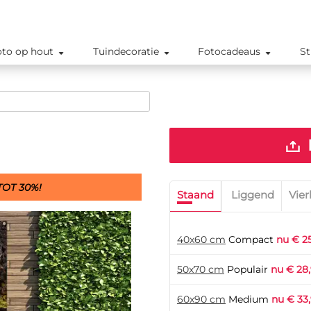
oto op hout
Tuindecoratie
Fotocadeaus
St
OT 30%!
Staand
Liggend
Vier
40x60 cm
Compact
nu € 2
50x70 cm
Populair
nu € 28
60x90 cm
Medium
nu € 33