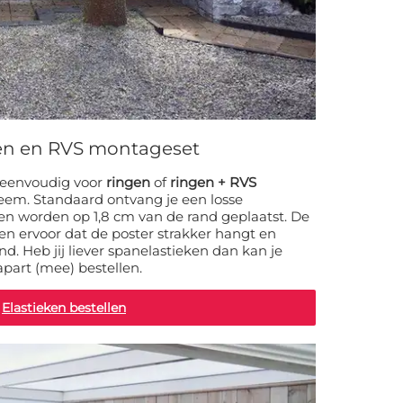
gen en RVS montageset
e eenvoudig voor
ringen
of
ringen + RVS
eem. Standaard ontvang je een losse
en worden op 1,8 cm van de rand geplaatst. De
en ervoor dat de poster strakker hangt en
nd. Heb jij liever spanelastieken dan kan je
apart (mee) bestellen.
Elastieken bestellen