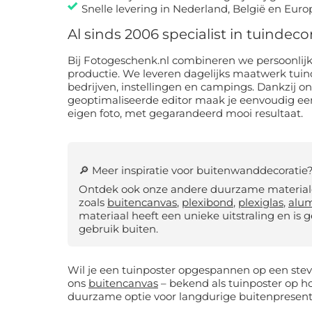
Snelle levering in Nederland, België en Euro
Al sinds 2006 specialist in tuindec
Bij Fotogeschenk.nl combineren we persoonlijk
productie. We leveren dagelijks maatwerk tu
bedrijven, instellingen en campings. Dankzij o
geoptimaliseerde editor maak je eenvoudig ee
eigen foto, met gegarandeerd mooi resultaat.
🔎 Meer inspiratie voor buitenwanddecoratie
Ontdek ook onze andere duurzame materiale
zoals
buitencanvas
,
plexibond
,
plexiglas
,
alu
materiaal heeft een unieke uitstraling en is 
gebruik buiten.
Wil je een tuinposter opgespannen op een ste
ons
buitencanvas
– bekend als tuinposter op ho
duurzame optie voor langdurige buitenpresent