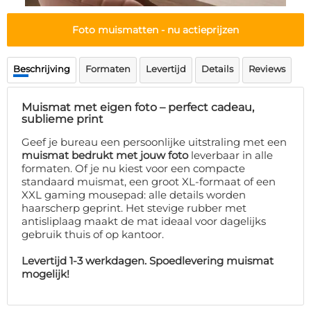
Deurmat
Over ons
Vloermat
Foto muismatten - nu actieprijzen
Levertijden
Skateboard deck
Inloggen
Beschrijving
Formaten
Levertijd
Details
Reviews
WhatsApp
Muismat met eigen foto – perfect cadeau,
sublieme print
Geef je bureau een persoonlijke uitstraling met een
muismat bedrukt met jouw foto
leverbaar in alle
formaten. Of je nu kiest voor een compacte
standaard muismat, een groot XL-formaat of een
XXL gaming mousepad: alle details worden
haarscherp geprint. Het stevige rubber met
antisliplaag maakt de mat ideaal voor dagelijks
gebruik thuis of op kantoor.
Levertijd 1-3 werkdagen. Spoedlevering muismat
mogelijk!