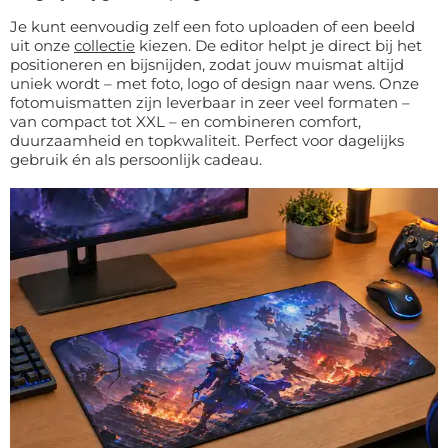
Je kunt eenvoudig zelf een foto uploaden of een beeld
uit onze
collectie
kiezen. De editor helpt je direct bij het
positioneren en bijsnijden, zodat jouw muismat altijd
uniek wordt – met foto, logo of design naar wens. Onze
fotomuismatten zijn leverbaar in zeer veel formaten –
van compact tot XXL – en combineren comfort,
duurzaamheid en topkwaliteit. Perfect voor dagelijks
gebruik én als persoonlijk cadeau.