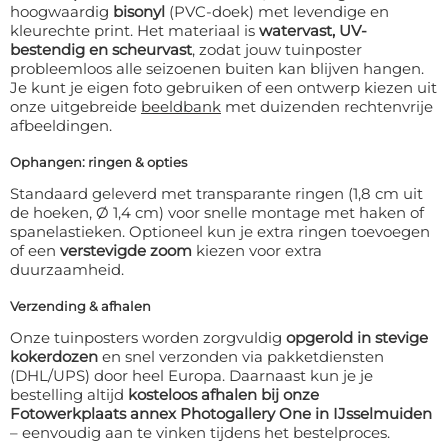
hoogwaardig
bisonyl
(PVC-doek) met levendige en
kleurechte print. Het materiaal is
watervast, UV-
bestendig en scheurvast
, zodat jouw tuinposter
probleemloos alle seizoenen buiten kan blijven hangen.
Je kunt je eigen foto gebruiken of een ontwerp kiezen uit
onze uitgebreide
beeldbank
met duizenden rechtenvrije
afbeeldingen.
Ophangen: ringen & opties
Standaard geleverd met transparante ringen (1,8 cm uit
de hoeken, Ø 1,4 cm) voor snelle montage met haken of
spanelastieken. Optioneel kun je extra ringen toevoegen
of een
verstevigde zoom
kiezen voor extra
duurzaamheid.
Verzending & afhalen
Onze tuinposters worden zorgvuldig
opgerold in stevige
kokerdozen
en snel verzonden via pakketdiensten
(DHL/UPS) door heel Europa. Daarnaast kun je je
bestelling altijd
kosteloos afhalen bij onze
Fotowerkplaats annex Photogallery One in IJsselmuiden
– eenvoudig aan te vinken tijdens het bestelproces.