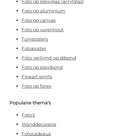
Foto op plexiglas (acrylglas)
Foto op aluminium
Foto op canvas
Foto op vurenhout
Tuinposters
Fotoposter
Foto verlijmd op dibond
Foto op plexibond
Fineart prints
Foto op forex
Populaire thema’s
Foto's
Wanddecoratie
Fotocadeaus