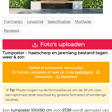
Deurmat
Over ons
Vloermat
Levertijden
Skateboard deck
Inloggen
Formaten
Levertijd
Specificaties
Montage
WhatsApp
Reviews
Foto's uploaden
Tuinposter – haarscherp en jarenlang bestand tegen
weer & zon
Bestel je
tuinposter
eenvoudig:
(1)
Foto(s) uploaden of kies uit onze
beeldbank
·
(2)
Bewerken ·
(3)
Bestellen
💡
Tip:
Plaats ringen na de formaatkeuze om de
30 cm
voor
een optimaal strak resultaat bij grotere formaten of winderige
locaties.
Een
tuinposter 100x150 cm
voor
57,99
wordt gemaakt van