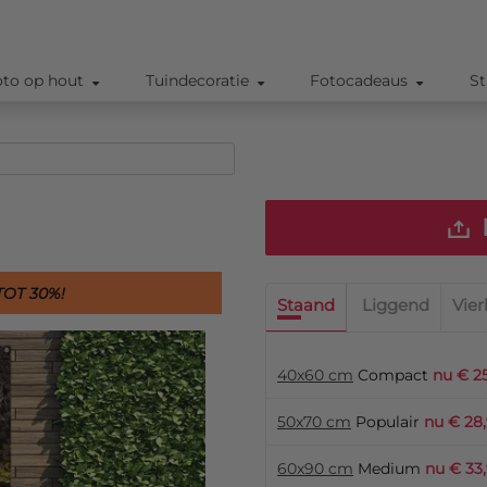
oto op hout
Tuindecoratie
Fotocadeaus
St
OT 30%!
Staand
Liggend
Vier
40x60 cm
Compact
nu € 2
50x70 cm
Populair
nu € 28
60x90 cm
Medium
nu € 33