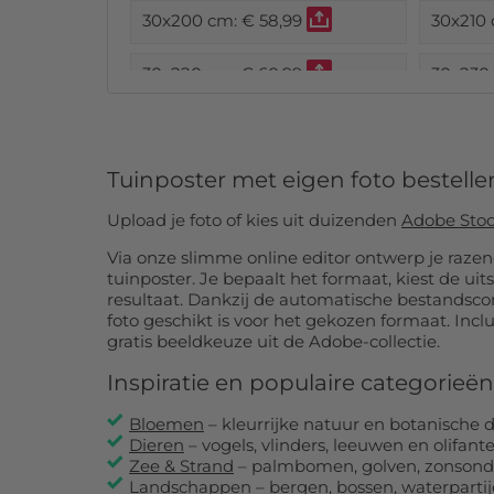
30x200 cm:
€ 58,99
30x210
30x220 cm:
€ 60,99
30x230
30x240 cm:
€ 63,99
30x250
Tuinposter met eigen foto bestelle
30x260 cm:
€ 65,99
30x270
Upload je foto of kies uit duizenden
Adobe Sto
30x280 cm:
€ 68,99
30x290
Via onze slimme online editor ontwerp je razen
tuinposter. Je bepaalt het formaat, kiest de uit
30x300 cm:
€ 70,99
30x310
resultaat. Dankzij de automatische bestandscontrole weet je meteen of je
foto geschikt is voor het gekozen formaat. Inclusief bevestigingsopties en
30x320 cm:
€ 73,99
30x330
gratis beeldkeuze uit de Adobe-collectie.
Inspiratie en populaire categorieën
30x340 cm:
€ 75,99
30x350
Bloemen
– kleurrijke natuur en botanische d
30x360 cm:
€ 78,99
30x370
Dieren
– vogels, vlinders, leeuwen en olifant
Zee & Strand
– palmbomen, golven, zonson
Landschappen
– bergen, bossen, waterparti