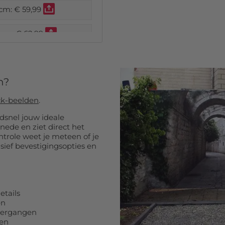
 cm:
€ 59,99
 cm:
€ 62,99
 cm:
€ 64,99
n?
 cm:
€ 67,99
ck-beelden
.
 cm:
€ 69,99
dsnel jouw ideale
snede en ziet direct het
 cm:
€ 72,99
 cm:
€ 74,99
 cm:
€ 77,99
etails
 cm:
€ 79,99
en
dergangen
jen