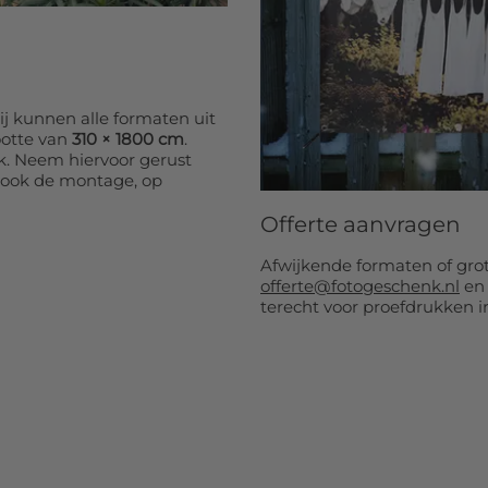
 cm:
€ 108,99
 cm:
€ 112,99
j kunnen alle formaten uit
 cm:
€ 115,99
ootte van
310 × 1800 cm
.
k. Neem hiervoor gerust
 cm:
€ 54,99
 ook de montage, op
Offerte aanvragen
cm:
€ 48,99
Afwijkende formaten of grot
cm:
€ 31,00
offerte@fotogeschenk.nl
en 
terecht voor proefdrukken in
m (Populair):
nu €
cm:
€ 49,99
 cm:
€ 54,99