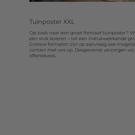
40x440 cm:
€ 107,99
40x450
Tuinposter XXL
40x460 cm:
€ 110,99
40x470
Op zoek naar een groot formaat tuinposter? Wi
40x480 cm:
€ 113,99
40x490
één stuk leveren – tot een indrukwekkende gr
Grotere formaten zijn op aanvraag ook mogelij
40x500 cm:
€ 117,99
42x120
contact met ons op. Desgewenst verzorgen wij
offertebasis.
45x60 cm:
€ 44,99
45x80 
45x192 cm:
€ 69,99
50x50 
50x70 c
50x60 cm:
€ 45,99
28,99
50x75 cm:
€ 48,99
50x80 
50x90 cm:
€ 52,99
50x100