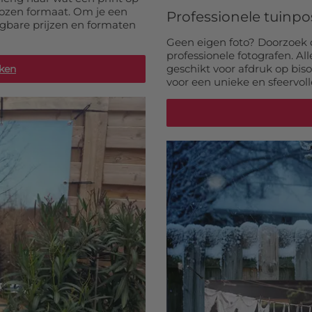
ekozen formaat. Om je een
Professionele tuinpo
gbare prijzen en formaten
 cm:
€ 78,99
Geen eigen foto? Doorzoek 
professionele fotografen. Al
 cm:
€ 81,99
geschikt voor afdruk op bis
jken
voor een unieke en sfeervoll
 cm:
€ 85,99
 cm:
€ 88,99
 cm:
€ 91,99
 cm:
€ 95,99
 cm:
€ 98,99
 cm:
€ 101,99
 cm:
€ 105,99