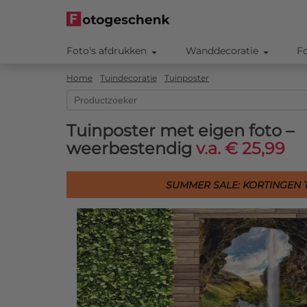
Foto's afdrukken
Wanddecoratie
F
Home
Tuindecoratie
Tuinposter
Tuinposter met eigen foto –
weerbestendig
v.a. € 25,99
SUMMER SALE: KORTINGEN T