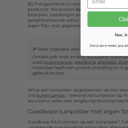
40x70 cm:
€ 44,99
40x80 
Bij Fotogeschenk.nl combineren we persoonlijk
productie. We leveren dagelijks maatwerk tu
bedrijven, instellingen en campings. Dankzij o
40x90 cm:
€ 48,99
40x100
Cla
geoptimaliseerde editor maak je eenvoudig ee
eigen foto, met gegarandeerd mooi resultaat.
40x100 cm:
€ 49,99
40x110
Nee, ik
40x120 cm:
€ 53,99
40x130
Door je aan te melden, ga je a
🔎 Meer inspiratie voor buitenwanddecoratie
40x140 cm:
€ 56,99
40x150
Ontdek ook onze andere duurzame materiale
zoals
buitencanvas
,
plexibond
,
plexiglas
,
alu
materiaal heeft een unieke uitstraling en is 
40x160 cm:
€ 59,99
40x170
gebruik buiten.
40x180 cm:
€ 63,99
40x190
Wil je een tuinposter opgespannen op een ste
ons
buitencanvas
– bekend als tuinposter op ho
40x200 cm:
€ 66,99
40x210
duurzame optie voor langdurige buitenpresent
Goedkope tuinposter met eigen fo
40x220 cm:
€ 70,99
40x230
Goedkoop foto’s printen op een tuinposter? F
40x240 cm:
€ 73,99
40x250
uitstekende prijs-kwaliteitverhouding. Nieuwsg