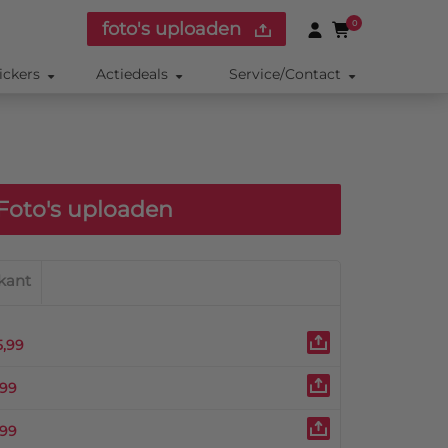
foto's uploaden
0
ickers
Actiedeals
Service/Contact
Foto's uploaden
kant
5,99
,99
,99