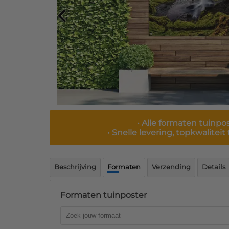
• Alle formaten tuinpo
• Snelle levering, topkwalitei
Beschrijving
Formaten
Verzending
Details
Formaten tuinposter