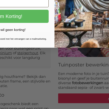
cm:
€ 46,99
e service met professionele
indoeken aan consumenten,
nze jarenlange ervaring en
 cm:
€ 49,99
im Korting!
n unieke tuinposter met
 cm:
€ 51,99
 wil geen korting!
 cm:
€ 54,99
kkoord met het ontvangen van e-mailmarketing.
?
 cm:
€ 58,99
n voor buitengebruik,
minium
of
steigerhout
. Elk
geschikt voor langdurig
 cm:
€ 61,99
Tuinposter bewerki
 cm:
€ 65,99
Een moderne foto in je tuin
vig houtframe? Bekijk dan
bisonyl en geef je buitenrui
uten frame, een stijlvolle en
diverse
fotobewerkingen
aan
 cm:
€ 68,99
atie.
standaard sepia- of zwart-wi
to
 cm:
€ 71,99
otogeschenk biedt een
 cm:
€ 75,99
ierig naar wat een print op