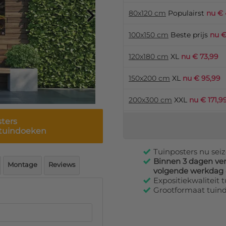
80x120 cm
Populairst
nu € 
100x150 cm
Beste prijs
nu €
120x180 cm
XL
nu € 73,99
150x200 cm
XL
nu € 95,99
200x300 cm
XXL
nu € 171,9
sters
t tuindoeken
Tuinposters nu seiz
Binnen 3 dagen ve
Montage
Reviews
volgende werkdag
Expositiekwaliteit
Grootformaat tuin