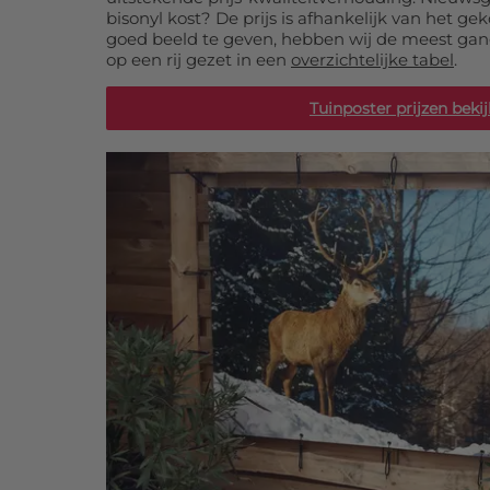
bisonyl kost? De prijs is afhankelijk van het g
goed beeld te geven, hebben wij de meest gan
40x260 cm:
€ 76,99
40x270
op een rij gezet in een
overzichtelijke tabel
.
40x280 cm:
€ 80,99
40x290
Tuinposter prijzen beki
40x300 cm:
€ 83,99
40x310
40x320 cm:
€ 86,99
40x330
40x340 cm:
€ 90,99
40x350
40x360 cm:
€ 93,99
40x370
40x380 cm:
€ 96,99
40x390
40x400 cm:
€ 100,99
40x410
40x420 cm:
€ 103,99
40x430