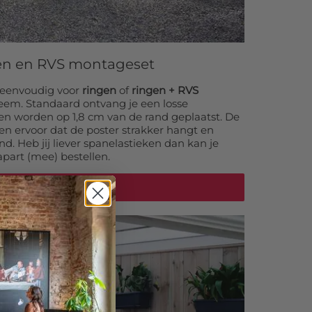
gen en RVS montageset
e eenvoudig voor
ringen
of
ringen + RVS
eem. Standaard ontvang je een losse
en worden op 1,8 cm van de rand geplaatst. De
en ervoor dat de poster strakker hangt en
nd. Heb jij liever spanelastieken dan kan je
apart (mee) bestellen.
Elastieken bestellen