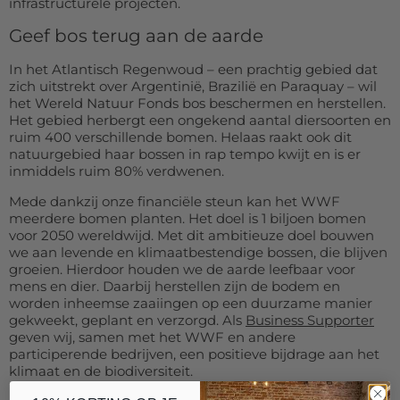
infrastructurele projecten.
Geef bos terug aan de aarde
In het Atlantisch Regenwoud – een prachtig gebied dat
zich uitstrekt over Argentinië, Brazilië en Paraquay – wil
het Wereld Natuur Fonds bos beschermen en herstellen.
Het gebied herbergt een ongekend aantal diersoorten en
ruim 400 verschillende bomen. Helaas raakt ook dit
natuurgebied haar bossen in rap tempo kwijt en is er
inmiddels ruim 80% verdwenen.
Mede dankzij onze financiële steun kan het WWF
meerdere bomen planten. Het doel is 1 biljoen bomen
voor 2050 wereldwijd. Met dit ambitieuze doel bouwen
we aan levende en klimaatbestendige bossen, die blijven
groeien. Hierdoor houden we de aarde leefbaar voor
mens en dier. Daarbij herstellen zijn de bodem en
worden inheemse zaaiingen op een duurzame manier
gekweekt, geplant en verzorgd. Als
Business Supporter
geven wij, samen met het WWF en andere
participerende bedrijven, een positieve bijdrage aan het
klimaat en de biodiversiteit.