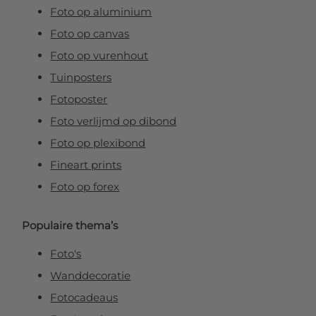
Foto op aluminium
Foto op canvas
Foto op vurenhout
Tuinposters
Fotoposter
Foto verlijmd op dibond
Foto op plexibond
Fineart prints
Foto op forex
Populaire thema’s
Foto's
Wanddecoratie
Fotocadeaus