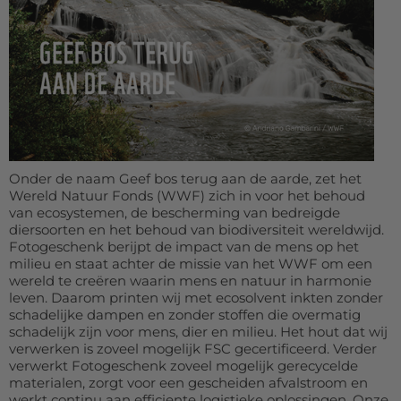
Deurmat
Over ons
Vloermat
Levertijden
Skateboard deck
Inloggen
WhatsApp
Onder de naam Geef bos terug aan de aarde, zet het
Wereld Natuur Fonds (WWF) zich in voor het behoud
van ecosystemen, de bescherming van bedreigde
diersoorten en het behoud van biodiversiteit wereldwijd.
Fotogeschenk berijpt de impact van de mens op het
milieu en staat achter de missie van het WWF om een
wereld te creëren waarin mens en natuur in harmonie
leven. Daarom printen wij met ecosolvent inkten zonder
schadelijke dampen en zonder stoffen die overmatig
schadelijk zijn voor mens, dier en milieu. Het hout dat wij
verwerken is zoveel mogelijk FSC gecertificeerd. Verder
verwerkt Fotogeschenk zoveel mogelijk gerecycelde
materialen, zorgt voor een gescheiden afvalstroom en
werkt continu aan efficiente logistieke oplossingen. Onze