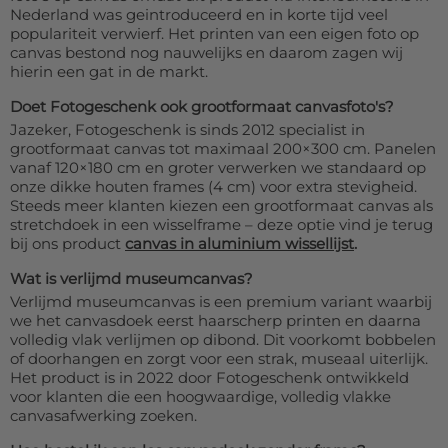
Nederland was geintroduceerd en in korte tijd veel
populariteit verwierf. Het printen van een eigen foto op
canvas bestond nog nauwelijks en daarom zagen wij
hierin een gat in de markt.
Doet Fotogeschenk ook grootformaat canvasfoto's?
Jazeker, Fotogeschenk is sinds 2012 specialist in
grootformaat canvas tot maximaal 200×300 cm. Panelen
vanaf 120×180 cm en groter verwerken we standaard op
onze dikke houten frames (4 cm) voor extra stevigheid.
Steeds meer klanten kiezen een grootformaat canvas als
stretchdoek in een wisselframe – deze optie vind je terug
bij ons product
canvas in aluminium wissellijst
.
Wat is verlijmd museumcanvas?
Verlijmd museumcanvas is een premium variant waarbij
we het canvasdoek eerst haarscherp printen en daarna
volledig vlak verlijmen op dibond. Dit voorkomt bobbelen
of doorhangen en zorgt voor een strak, museaal uiterlijk.
Het product is in 2022 door Fotogeschenk ontwikkeld
voor klanten die een hoogwaardige, volledig vlakke
canvasafwerking zoeken.