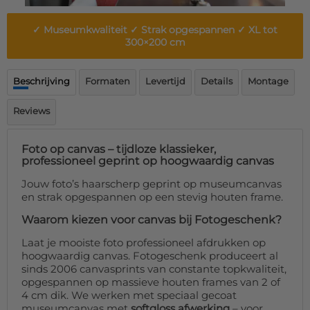
Deurmat
Over ons
Vloermat
✓ Museumkwaliteit ✓ Strak opgespannen ✓ XL tot
Levertijden
Skateboard deck
300×200 cm
Inloggen
WhatsApp
Beschrijving
Formaten
Levertijd
Details
Montage
Reviews
Foto op canvas – tijdloze klassieker,
professioneel geprint op hoogwaardig canvas
Jouw foto’s haarscherp geprint op museumcanvas
en strak opgespannen op een stevig houten frame.
Waarom kiezen voor canvas bij Fotogeschenk?
Laat je mooiste foto professioneel afdrukken op
hoogwaardig canvas. Fotogeschenk produceert al
sinds 2006 canvasprints van constante topkwaliteit,
opgespannen op massieve houten frames van 2 of
4 cm dik. We werken met speciaal gecoat
museumcanvas met
softgloss afwerking
– voor