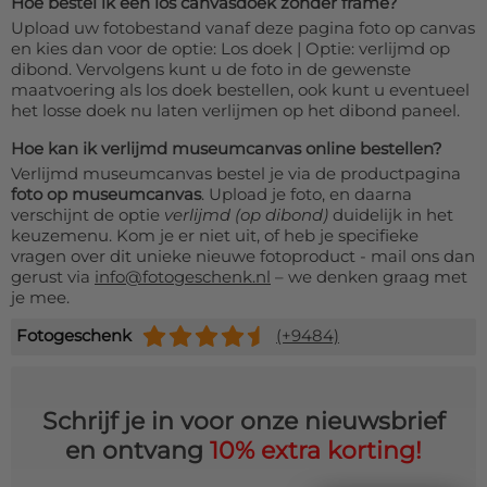
Hoe bestel ik een los canvasdoek zonder frame?
Upload uw fotobestand vanaf deze pagina foto op canvas
en kies dan voor de optie: Los doek | Optie: verlijmd op
dibond. Vervolgens kunt u de foto in de gewenste
maatvoering als los doek bestellen, ook kunt u eventueel
het losse doek nu laten verlijmen op het dibond paneel.
Hoe kan ik verlijmd museumcanvas online bestellen?
Verlijmd museumcanvas bestel je via de productpagina
foto op museumcanvas
. Upload je foto, en daarna
verschijnt de optie
verlijmd (op dibond)
duidelijk in het
keuzemenu. Kom je er niet uit, of heb je specifieke
vragen over dit unieke nieuwe fotoproduct - mail ons dan
gerust via
info@fotogeschenk.nl
– we denken graag met
je mee.
Fotogeschenk
(+9484)
Schrijf je in voor onze nieuwsbrief
en ontvang
10% extra korting!