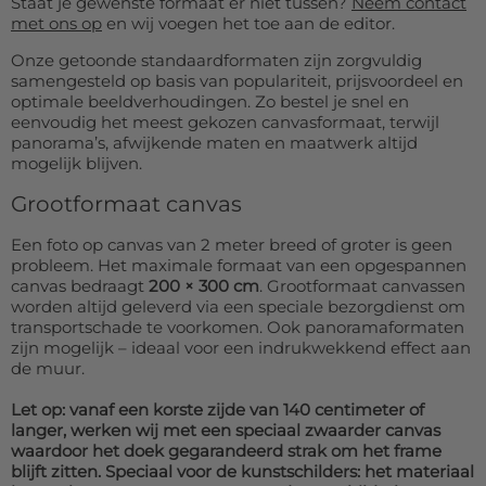
Staat je gewenste formaat er niet tussen?
Neem contact
met ons op
en wij voegen het toe aan de editor.
Onze getoonde standaardformaten zijn zorgvuldig
samengesteld op basis van populariteit, prijsvoordeel en
optimale beeldverhoudingen. Zo bestel je snel en
eenvoudig het meest gekozen canvasformaat, terwijl
panorama’s, afwijkende maten en maatwerk altijd
mogelijk blijven.
Grootformaat canvas
Een foto op canvas van 2 meter breed of groter is geen
probleem. Het maximale formaat van een opgespannen
canvas bedraagt
200 × 300 cm
. Grootformaat canvassen
worden altijd geleverd via een speciale bezorgdienst om
transportschade te voorkomen. Ook panoramaformaten
zijn mogelijk – ideaal voor een indrukwekkend effect aan
de muur.
Let op: vanaf een korste zijde van 140 centimeter of
langer, werken wij met een speciaal zwaarder canvas
waardoor het doek gegarandeerd strak om het frame
blijft zitten. Speciaal voor de kunstschilders: het materiaal