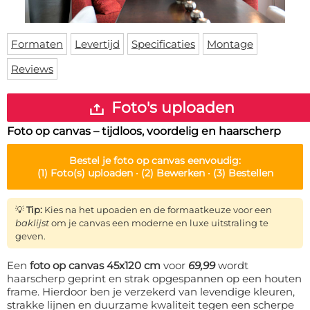
Deurmat
Over ons
Vloermat
Levertijden
Skateboard deck
Formaten
Levertijd
Specificaties
Montage
Inloggen
Reviews
WhatsApp
Foto's uploaden
Foto op canvas – tijdloos, voordelig en haarscherp
Bestel je
foto op canvas
eenvoudig:
(1)
Foto(s) uploaden ·
(2)
Bewerken ·
(3)
Bestellen
💡
Tip:
Kies na het upoaden en de formaatkeuze voor een
baklijst
om je canvas een moderne en luxe uitstraling te
geven.
Een
foto op canvas 45x120 cm
voor
69,99
wordt
haarscherp geprint en strak opgespannen op een houten
frame. Hierdoor ben je verzekerd van levendige kleuren,
strakke lijnen en duurzame kwaliteit tegen een scherpe