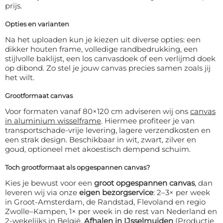
prijs.
Opties en varianten
Na het uploaden kun je kiezen uit diverse opties: een
dikker houten frame, volledige randbedrukking, een
stijlvolle baklijst, een los canvasdoek of een verlijmd doek
op dibond. Zo stel je jouw canvas precies samen zoals jij
het wilt.
Grootformaat canvas
Voor formaten vanaf 80×120 cm adviseren wij ons
canvas
in aluminium wisselframe
. Hiermee profiteer je van
transportschade-vrije levering, lagere verzendkosten en
een strak design. Beschikbaar in wit, zwart, zilver en
goud, optioneel met akoestisch dempend schuim.
Toch grootformaat als opgespannen canvas?
Kies je bewust voor een
groot opgespannen canvas
, dan
leveren wij via onze
eigen bezorgservice
: 2–3× per week
in Groot-Amsterdam, de Randstad, Flevoland en regio
Zwolle–Kampen, 1× per week in de rest van Nederland en
2-wekelijks in België.
Afhalen in IJsselmuiden
(Productie