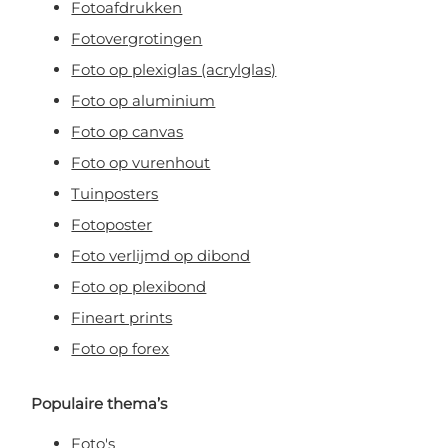
Fotoafdrukken
Fotovergrotingen
Foto op plexiglas (acrylglas)
Foto op aluminium
Foto op canvas
Foto op vurenhout
Tuinposters
Fotoposter
Foto verlijmd op dibond
Foto op plexibond
Fineart prints
Foto op forex
Populaire thema’s
Foto's