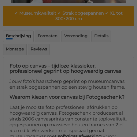
Deurmat
Over ons
Vloermat
✓ Museumkwaliteit ✓ Strak opgespannen ✓ XL tot
Levertijden
Skateboard deck
300×200 cm
Inloggen
WhatsApp
Beschrijving
Formaten
Verzending
Details
Montage
Reviews
Foto op canvas – tijdloze klassieker,
professioneel geprint op hoogwaardig canvas
Jouw foto’s haarscherp geprint op museumcanvas
en strak opgespannen op een stevig houten frame.
Waarom kiezen voor canvas bij Fotogeschenk?
Laat je mooiste foto professioneel afdrukken op
hoogwaardig canvas. Fotogeschenk produceert al
sinds 2006 canvasprints van constante topkwaliteit,
opgespannen op massieve houten frames van 2 of
4 cm dik. We werken met speciaal gecoat
museumcanvas met
softgloss afwerking
– voor