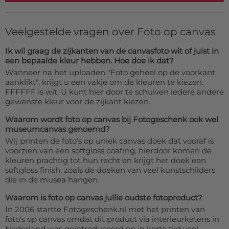
Veelgestelde vragen over Foto op canvas
Ik wil graag de zijkanten van de canvasfoto wit of juist in
een bepaalde kleur hebben. Hoe doe ik dat?
Wanneer na het uploaden "Foto geheel op de voorkant
aanklikt", krijgt u een vakje om de kleuren te kiezen.
FFFFFF is wit. U kunt hier door te schuiven iedere andere
gewenste kleur voor de zijkant kiezen.
Waarom wordt foto op canvas bij Fotogeschenk ook wel
museumcanvas genoemd?
Wij printen de foto's op uniek canvas doek dat vooraf is
voorzien van een softgloss coating, hierdoor komen de
kleuren prachtig tot hun recht en krijgt het doek een
softgloss finish, zoals de doeken van veel kunstschilders
die in de musea hangen.
Waarom is foto op canvas jullie oudste fotoproduct?
In 2006 startte Fotogeschenk.nl met het printen van
foto's op canvas omdat dit product via interieurketens in
Nederland was geintroduceerd en in korte tijd veel