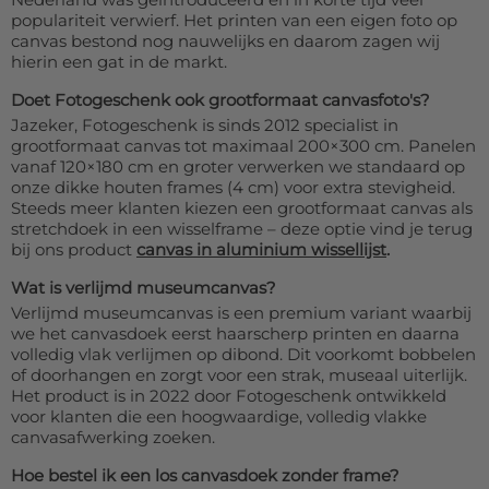
populariteit verwierf. Het printen van een eigen foto op
canvas bestond nog nauwelijks en daarom zagen wij
hierin een gat in de markt.
Doet Fotogeschenk ook grootformaat canvasfoto's?
Jazeker, Fotogeschenk is sinds 2012 specialist in
grootformaat canvas tot maximaal 200×300 cm. Panelen
vanaf 120×180 cm en groter verwerken we standaard op
onze dikke houten frames (4 cm) voor extra stevigheid.
Steeds meer klanten kiezen een grootformaat canvas als
stretchdoek in een wisselframe – deze optie vind je terug
bij ons product
canvas in aluminium wissellijst
.
Wat is verlijmd museumcanvas?
Verlijmd museumcanvas is een premium variant waarbij
we het canvasdoek eerst haarscherp printen en daarna
volledig vlak verlijmen op dibond. Dit voorkomt bobbelen
of doorhangen en zorgt voor een strak, museaal uiterlijk.
Het product is in 2022 door Fotogeschenk ontwikkeld
voor klanten die een hoogwaardige, volledig vlakke
canvasafwerking zoeken.
Hoe bestel ik een los canvasdoek zonder frame?