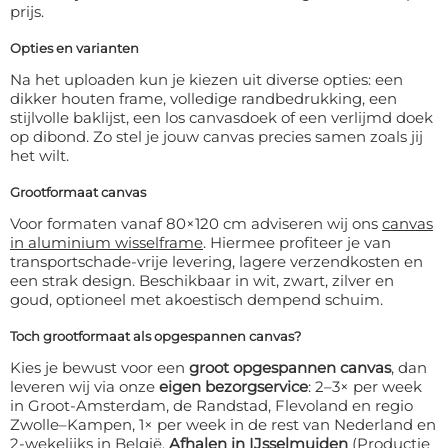
prijs.
Opties en varianten
Na het uploaden kun je kiezen uit diverse opties: een
dikker houten frame, volledige randbedrukking, een
stijlvolle baklijst, een los canvasdoek of een verlijmd doek
op dibond. Zo stel je jouw canvas precies samen zoals jij
het wilt.
Grootformaat canvas
Voor formaten vanaf 80×120 cm adviseren wij ons
canvas
in aluminium wisselframe
. Hiermee profiteer je van
transportschade-vrije levering, lagere verzendkosten en
een strak design. Beschikbaar in wit, zwart, zilver en
goud, optioneel met akoestisch dempend schuim.
Toch grootformaat als opgespannen canvas?
Kies je bewust voor een
groot opgespannen canvas
, dan
leveren wij via onze
eigen bezorgservice
: 2–3× per week
in Groot-Amsterdam, de Randstad, Flevoland en regio
Zwolle–Kampen, 1× per week in de rest van Nederland en
2-wekelijks in België.
Afhalen in IJsselmuiden
(Productie