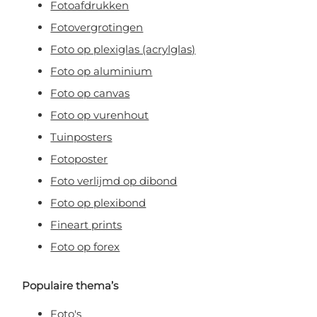
Fotoafdrukken
Fotovergrotingen
Foto op plexiglas (acrylglas)
Foto op aluminium
Foto op canvas
Foto op vurenhout
Tuinposters
Fotoposter
Foto verlijmd op dibond
Foto op plexibond
Fineart prints
Foto op forex
Populaire thema’s
Foto's