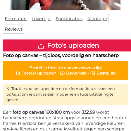
Deurmat
Over ons
Vloermat
Levertijden
Skateboard deck
Formaten
Levertijd
Specificaties
Montage
Inloggen
Reviews
WhatsApp
Foto's uploaden
Foto op canvas – tijdloos, voordelig en haarscherp
Bestel je
foto op canvas
eenvoudig:
(1)
Foto(s) uploaden ·
(2)
Bewerken ·
(3)
Bestellen
💡
Tip:
Kies na het upoaden en de formaatkeuze voor een
baklijst
om je canvas een moderne en luxe uitstraling te
geven.
Een
foto op canvas 160x180 cm
voor
332,99
wordt
haarscherp geprint en strak opgespannen op een houten
frame. Hierdoor ben je verzekerd van levendige kleuren,
strakke lijnen en duurzame kwaliteit tegen een scherpe