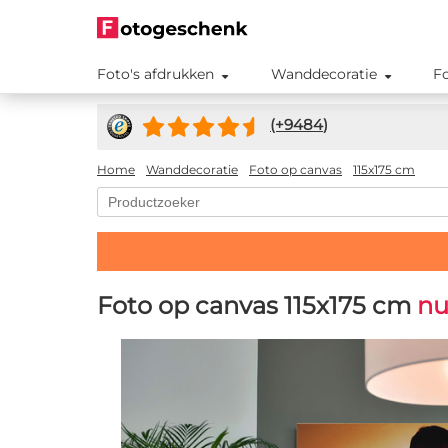
Foto's afdrukken
Wanddecoratie
F
(+
9484
)
Home
Wanddecoratie
Foto op canvas
115x175 cm
Foto op canvas 115x175 cm
nu