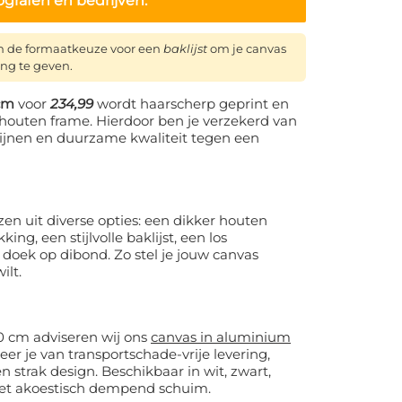
ografen en bedrijven.
n de formaatkeuze voor een
baklijst
om je canvas
ing te geven.
 cm
voor
234,99
wordt haarscherp geprint en
houten frame. Hierdoor ben je verzekerd van
 lijnen en duurzame kwaliteit tegen een
en uit diverse opties: een dikker houten
ng, een stijlvolle baklijst, een los
 doek op dibond. Zo stel je jouw canvas
ilt.
0 cm adviseren wij ons
canvas in aluminium
eer je van transportschade-vrije levering,
 strak design. Beschikbaar in wit, zwart,
met akoestisch dempend schuim.