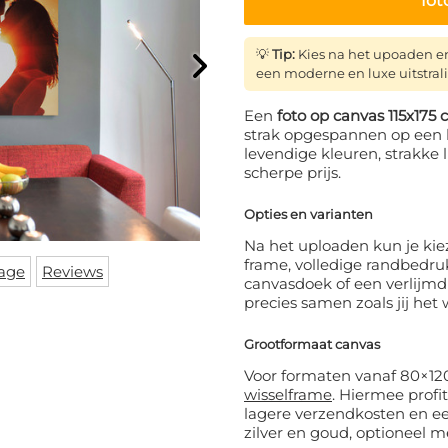
fot
💡
Tip:
Kies na het upoaden e
een moderne en luxe uitstral
Een
foto op canvas 115x175
strak opgespannen op een 
levendige kleuren, strakke
scherpe prijs.
Opties en varianten
Na het uploaden kun je kiez
frame, volledige randbedrukki
age
Reviews
canvasdoek of een verlijmd
precies samen zoals jij het w
Grootformaat canvas
Voor formaten vanaf 80×12
wisselframe
. Hiermee profit
lagere verzendkosten en een
zilver en goud, optioneel 