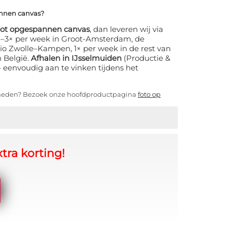
annen canvas?
oot opgespannen canvas
, dan leveren wij via
 2–3× per week in Groot-Amsterdam, de
io Zwolle–Kampen, 1× per week in de rest van
n België.
Afhalen in IJsselmuiden
(Productie &
s – eenvoudig aan te vinken tijdens het
kheden? Bezoek onze hoofdproductpagina
foto op
tra korting!