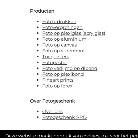
Producten
Fotoafdrukken
Fotovergrotingen
Foto op plexiglas (acrylglas)
Foto op aluminium
Foto op canvas
Foto op vurenhout
Tuinposters
Fotoposter
Foto verlijmd op dibond
Foto op plexibond
Fineart prints
Foto op forex
Over Fotogeschenk
Over ons
Fotogeschenk PRO
Deze website maakt gebruik van cookies, o.a. voor het pe