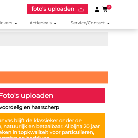
foto's uploaden
0
ickers
Actiedeals
Service/Contact
Foto's uploaden
, voordelig en haarscherp
anvas
blijft de klassieker onder de
natuurlijk en betaalbaar. Al bijna 20 jaar
en in topkwaliteit voor particulieren,