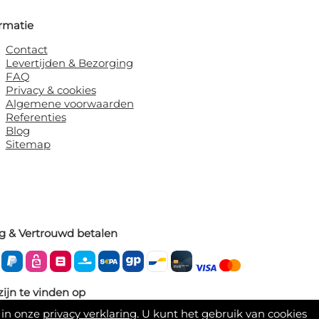
rmatie
Contact
Levertijden & Bezorging
FAQ
Privacy & cookies
Algemene voorwaarden
Referenties
Blog
Sitemap
ig & Vertrouwd betalen
zijn te vinden op
 in onze
privacy verklaring
. U kunt het gebruik van cookies