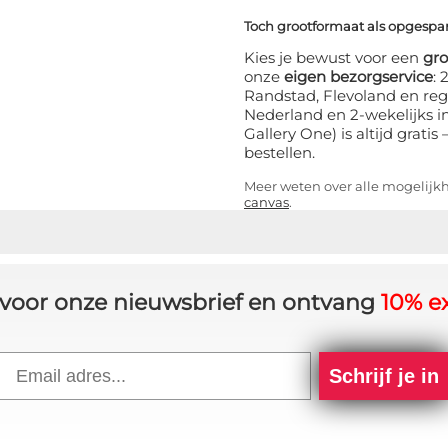
Toch grootformaat als opgesp
Kies je bewust voor een
gr
onze
eigen bezorgservice
:
Randstad, Flevoland en reg
Nederland en 2-wekelijks i
Gallery One) is altijd grati
bestellen.
Meer weten over alle mogelij
canvas
.
in voor onze nieuwsbrief en ontvang
10% ex
Email
Schrijf je in