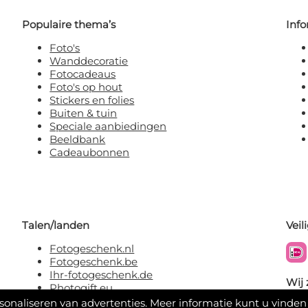
Populaire thema’s
Info
Foto's
Wanddecoratie
Fotocadeaus
Foto's op hout
Stickers en folies
Buiten & tuin
Speciale aanbiedingen
Beeldbank
Cadeaubonnen
Talen/landen
Veil
Fotogeschenk.nl
Fotogeschenk.be
Ihr-fotogeschenk.de
Wij 
Photogift.eu
rsonaliseren van advertenties. Meer informatie kunt u vinden