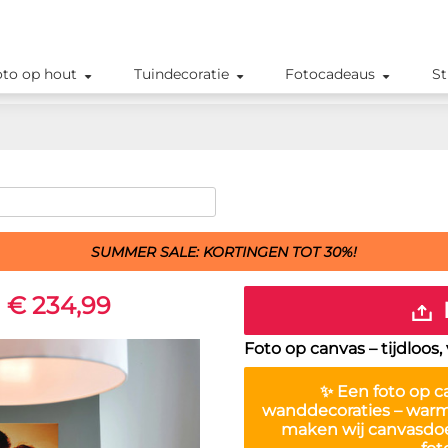
oto op hout
Tuindecoratie
Fotocadeaus
St
SUMMER SALE: KORTINGEN TOT 30%!
 € 234,99
Foto op canvas – tijdloos
✨ Een
foto op c
wanddecoraties – warm, 
maken wij canvasdoek