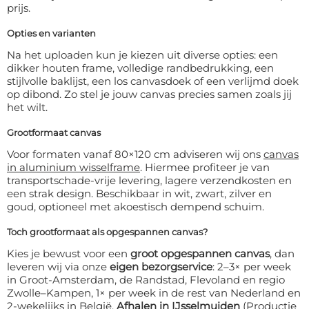
prijs.
Opties en varianten
Na het uploaden kun je kiezen uit diverse opties: een
dikker houten frame, volledige randbedrukking, een
stijlvolle baklijst, een los canvasdoek of een verlijmd doek
op dibond. Zo stel je jouw canvas precies samen zoals jij
het wilt.
Grootformaat canvas
Voor formaten vanaf 80×120 cm adviseren wij ons
canvas
in aluminium wisselframe
. Hiermee profiteer je van
transportschade-vrije levering, lagere verzendkosten en
een strak design. Beschikbaar in wit, zwart, zilver en
goud, optioneel met akoestisch dempend schuim.
Toch grootformaat als opgespannen canvas?
Kies je bewust voor een
groot opgespannen canvas
, dan
leveren wij via onze
eigen bezorgservice
: 2–3× per week
in Groot-Amsterdam, de Randstad, Flevoland en regio
Zwolle–Kampen, 1× per week in de rest van Nederland en
2-wekelijks in België.
Afhalen in IJsselmuiden
(Productie