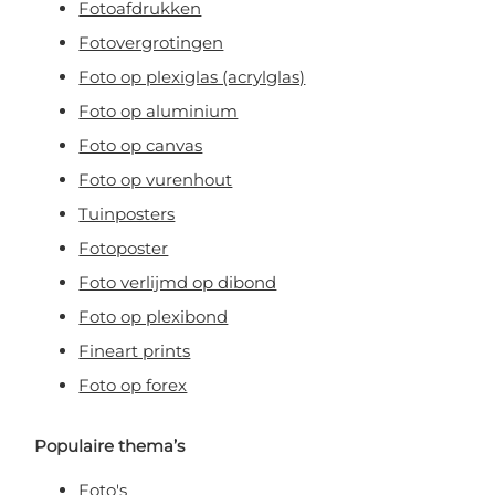
Fotoafdrukken
Fotovergrotingen
Foto op plexiglas (acrylglas)
Foto op aluminium
Foto op canvas
Foto op vurenhout
Tuinposters
Fotoposter
Foto verlijmd op dibond
Foto op plexibond
Fineart prints
Foto op forex
Populaire thema’s
Foto's