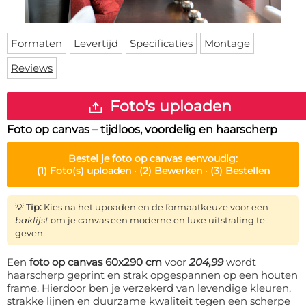
Deurmat
Over ons
Vloermat
Levertijden
Skateboard deck
Formaten
Levertijd
Specificaties
Montage
Inloggen
Reviews
WhatsApp
Foto's uploaden
Foto op canvas – tijdloos, voordelig en haarscherp
Bestel je
foto op canvas
eenvoudig:
(1)
Foto(s) uploaden ·
(2)
Bewerken ·
(3)
Bestellen
💡
Tip:
Kies na het upoaden en de formaatkeuze voor een
baklijst
om je canvas een moderne en luxe uitstraling te
geven.
Een
foto op canvas 60x290 cm
voor
204,99
wordt
haarscherp geprint en strak opgespannen op een houten
frame. Hierdoor ben je verzekerd van levendige kleuren,
strakke lijnen en duurzame kwaliteit tegen een scherpe