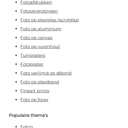
Fotoafdrukken
Fotovergrotingen
Foto op plexiglas (acrylglas)
Foto op aluminium
Foto op canvas
Foto op vurenhout
Tuinposters
Fotoposter
Foto verlijmd op dibond
Foto op plexibond
Fineart prints
Foto op forex
Populaire thema’s
Foto's