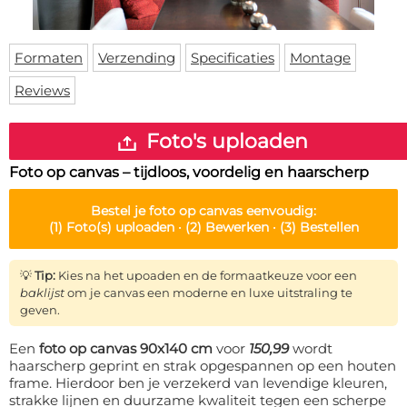
Deurmat
Over ons
Vloermat
Levertijden
Skateboard deck
Formaten
Verzending
Specificaties
Montage
Inloggen
Reviews
WhatsApp
Foto's uploaden
Foto op canvas – tijdloos, voordelig en haarscherp
Bestel je
foto op canvas
eenvoudig:
(1)
Foto(s) uploaden ·
(2)
Bewerken ·
(3)
Bestellen
💡
Tip:
Kies na het upoaden en de formaatkeuze voor een
baklijst
om je canvas een moderne en luxe uitstraling te
geven.
Een
foto op canvas 90x140 cm
voor
150,99
wordt
haarscherp geprint en strak opgespannen op een houten
frame. Hierdoor ben je verzekerd van levendige kleuren,
strakke lijnen en duurzame kwaliteit tegen een scherpe