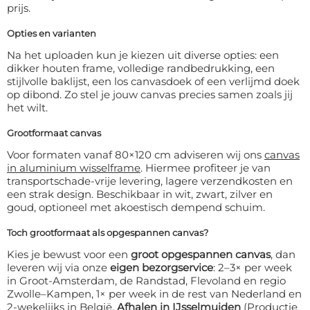
prijs.
Opties en varianten
Na het uploaden kun je kiezen uit diverse opties: een
dikker houten frame, volledige randbedrukking, een
stijlvolle baklijst, een los canvasdoek of een verlijmd doek
op dibond. Zo stel je jouw canvas precies samen zoals jij
het wilt.
Grootformaat canvas
Voor formaten vanaf 80×120 cm adviseren wij ons
canvas
in aluminium wisselframe
. Hiermee profiteer je van
transportschade-vrije levering, lagere verzendkosten en
een strak design. Beschikbaar in wit, zwart, zilver en
goud, optioneel met akoestisch dempend schuim.
Toch grootformaat als opgespannen canvas?
Kies je bewust voor een
groot opgespannen canvas
, dan
leveren wij via onze
eigen bezorgservice
: 2–3× per week
in Groot-Amsterdam, de Randstad, Flevoland en regio
Zwolle–Kampen, 1× per week in de rest van Nederland en
2-wekelijks in België.
Afhalen in IJsselmuiden
(Productie