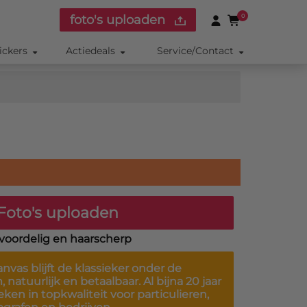
foto's uploaden
0
ickers
Actiedeals
Service/Contact
Foto's uploaden
, voordelig en haarscherp
anvas
blijft de klassieker onder de
natuurlijk en betaalbaar. Al bijna 20 jaar
en in topkwaliteit voor particulieren,