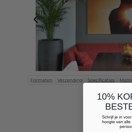
Formaten
Verzending
Specificaties
Mont
10% KO
BESTE
Schrijf je in voo
hoogte van alle 
persoo