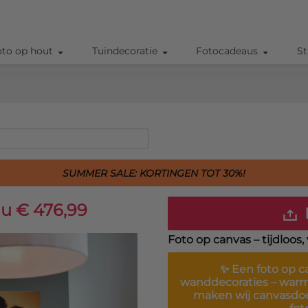
oto op hout
Tuindecoratie
Fotocadeaus
St
SUMMER SALE: KORTINGEN TOT 30%!
u € 476,99
Foto op canvas – tijdloos
✨ Een
foto op c
wanddecoraties – warm, 
maken wij canvasdoek