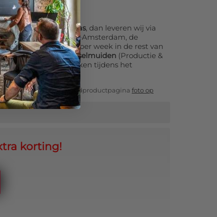
annen canvas?
oot opgespannen canvas
, dan leveren wij via
 2–3× per week in Groot-Amsterdam, de
io Zwolle–Kampen, 1× per week in de rest van
n België.
Afhalen in IJsselmuiden
(Productie &
s – eenvoudig aan te vinken tijdens het
kheden? Bezoek onze hoofdproductpagina
foto op
tra korting!