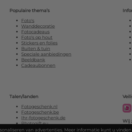
Populaire thema’s
Info
Foto's
Wanddecoratie
Fotocadeaus
Foto's op hout
Stickers en folies
Buiten & tuin
Speciale aanbiedingen
Beeldbank
Cadeaubonnen
Talen/landen
Veil
Fotogeschenk.nl
Fotogeschenk.be
Ihr-fotogeschenk.de
Wij 
Photogift.eu
rsonaliseren van advertenties. Meer informatie kunt u vinden