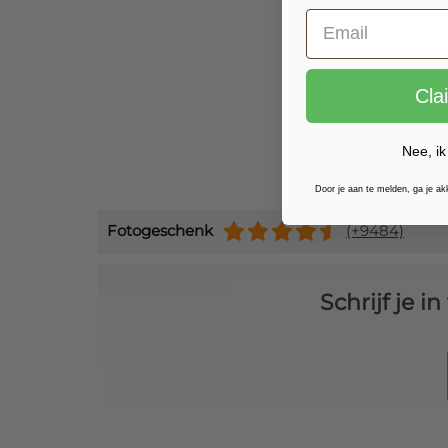
Cla
Nee, ik
Door je aan te melden, ga je a
Fotogeschenk
(+9484)
Schrijf je 