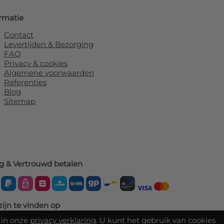
rmatie
Contact
Levertijden & Bezorging
FAQ
Privacy & cookies
Algemene voorwaarden
Referenties
Blog
Sitemap
ig & Vertrouwd betalen
zijn te vinden op
 in onze
privacy verklaring
. U kunt het gebruik van cookies