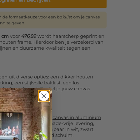
ografen en bedrijven.
n de formaatkeuze voor een
baklijst
om je canvas
ing te geven.
0 cm
voor
476,99
wordt haarscherp geprint en
houten frame. Hierdoor ben je verzekerd van
 lijnen en duurzame kwaliteit tegen een
en uit diverse opties: een dikker houten
ng, een stijlvolle baklijst, een los
 doek op dibond. Zo stel je jouw canvas
ilt.
0 cm adviseren wij ons
canvas in aluminium
eer je van transportschade-vrije levering,
 strak design. Beschikbaar in wit, zwart,
met akoestisch dempend schuim.