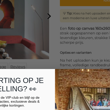
fot
💡
Tip:
Kies na het upoaden e
een moderne en luxe uitstral
Een
foto op canvas 160x26
strak opgespannen op een 
levendige kleuren, strakke
scherpe prijs.
Opties en varianten
Na het uploaden kun je kiez
frame, volledige randbedrukki
age
Reviews
canvasdoek of een verlijmd
precies samen zoals jij het w
RTING OP JE
Grootformaat canvas
LLING? 👀
Voor formaten vanaf 80×12
wisselframe
. Hiermee profit
r de VIP-club en blijf op de
lagere verzendkosten en een
acties, exclusieve deals &
nlijke kortingen.
zilver en goud, optioneel 