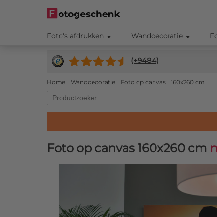
Foto's afdrukken
Wanddecoratie
F
(+
9484
)
Home
Wanddecoratie
Foto op canvas
160x260 cm
Foto op canvas 160x260 cm
n