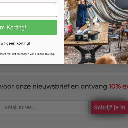
Toch grootformaat als opgesp
Kies je bewust voor een
gr
onze
eigen bezorgservice
:
im Korting!
Randstad, Flevoland en reg
Nederland en 2-wekelijks i
Gallery One) is altijd grati
 wil geen korting!
bestellen.
Meer weten over alle mogelij
kkoord met het ontvangen van e-mailmarketing.
canvas
.
in voor onze nieuwsbrief en ontvang
10% ex
Email
Schrijf je in