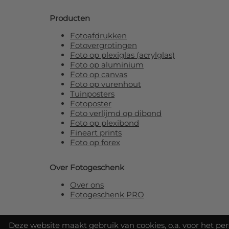
Producten
Fotoafdrukken
Fotovergrotingen
Foto op plexiglas (acrylglas)
Foto op aluminium
Foto op canvas
Foto op vurenhout
Tuinposters
Fotoposter
Foto verlijmd op dibond
Foto op plexibond
Fineart prints
Foto op forex
Over Fotogeschenk
Over ons
Fotogeschenk PRO
Deze website maakt gebruik van cookies, o.a. voor het pe