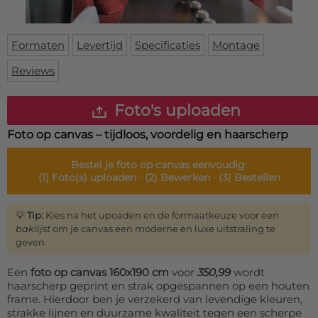
Deurmat
Over ons
Vloermat
Levertijden
Skateboard deck
Formaten
Levertijd
Specificaties
Montage
Inloggen
Reviews
WhatsApp
Foto's uploaden
Foto op canvas – tijdloos, voordelig en haarscherp
Bestel je
foto op canvas
eenvoudig:
(1)
Foto(s) uploaden ·
(2)
Bewerken ·
(3)
Bestellen
💡
Tip:
Kies na het upoaden en de formaatkeuze voor een
baklijst
om je canvas een moderne en luxe uitstraling te
geven.
Een
foto op canvas 160x190 cm
voor
350,99
wordt
haarscherp geprint en strak opgespannen op een houten
frame. Hierdoor ben je verzekerd van levendige kleuren,
strakke lijnen en duurzame kwaliteit tegen een scherpe