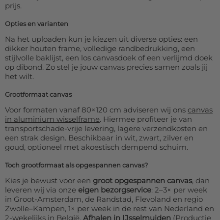
prijs.
Opties en varianten
Na het uploaden kun je kiezen uit diverse opties: een
dikker houten frame, volledige randbedrukking, een
stijlvolle baklijst, een los canvasdoek of een verlijmd doek
op dibond. Zo stel je jouw canvas precies samen zoals jij
het wilt.
Grootformaat canvas
Voor formaten vanaf 80×120 cm adviseren wij ons
canvas
in aluminium wisselframe
. Hiermee profiteer je van
transportschade-vrije levering, lagere verzendkosten en
een strak design. Beschikbaar in wit, zwart, zilver en
goud, optioneel met akoestisch dempend schuim.
Toch grootformaat als opgespannen canvas?
Kies je bewust voor een
groot opgespannen canvas
, dan
leveren wij via onze
eigen bezorgservice
: 2–3× per week
in Groot-Amsterdam, de Randstad, Flevoland en regio
Zwolle–Kampen, 1× per week in de rest van Nederland en
2-wekelijks in België.
Afhalen in IJsselmuiden
(Productie