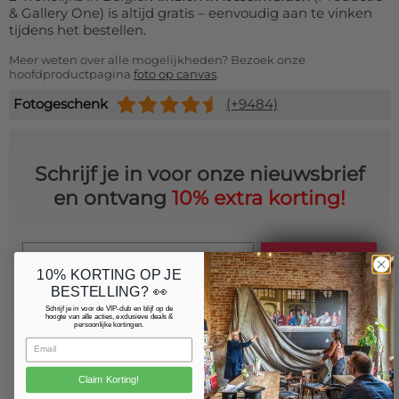
& Gallery One) is altijd gratis – eenvoudig aan te vinken
tijdens het bestellen.
Meer weten over alle mogelijkheden? Bezoek onze
hoofdproductpagina
foto op canvas
.
Fotogeschenk
(+9484)
Schrijf je in voor onze nieuwsbrief
en ontvang
10% extra korting!
Email
Schrijf je in
10% KORTING OP JE
BESTELLING? 👀
Schrijf je in voor de VIP-club en blijf op de
hoogte van alle acties, exclusieve deals &
persoonlijke kortingen.
Producten
Claim Korting!