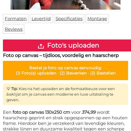
Deurmat
Over ons
Vloermat
Levertijden
Skateboard deck
Formaten
Levertijd
Specificaties
Montage
Inloggen
Reviews
WhatsApp
Foto's uploaden
Foto op canvas – tijdloos, voordelig en haarscherp
Bestel je
foto op canvas
eenvoudig:
(1)
Foto(s) uploaden ·
(2)
Bewerken ·
(3)
Bestellen
💡
Tip:
Kies na het upoaden en de formaatkeuze voor een
baklijst
om je canvas een moderne en luxe uitstraling te
geven.
Een
foto op canvas 130x250 cm
voor
374,99
wordt
haarscherp geprint en strak opgespannen op een houten
frame. Hierdoor ben je verzekerd van levendige kleuren,
strakke lijnen en duurzame kwaliteit tegen een scherpe