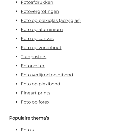
Fotoafdrukken
Fotovergrotingen
Foto op plexiglas (acrylglas)
Foto op aluminium
Foto op canvas
Foto op vurenhout
Tuinposters
Fotoposter
Foto verlijmd op dibond
Foto op plexibond
Fineart prints
Foto op forex
Populaire thema’s
Foto's