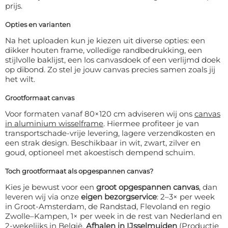
prijs.
Opties en varianten
Na het uploaden kun je kiezen uit diverse opties: een
dikker houten frame, volledige randbedrukking, een
stijlvolle baklijst, een los canvasdoek of een verlijmd doek
op dibond. Zo stel je jouw canvas precies samen zoals jij
het wilt.
Grootformaat canvas
Voor formaten vanaf 80×120 cm adviseren wij ons
canvas
in aluminium wisselframe
. Hiermee profiteer je van
transportschade-vrije levering, lagere verzendkosten en
een strak design. Beschikbaar in wit, zwart, zilver en
goud, optioneel met akoestisch dempend schuim.
Toch grootformaat als opgespannen canvas?
Kies je bewust voor een
groot opgespannen canvas
, dan
leveren wij via onze
eigen bezorgservice
: 2–3× per week
in Groot-Amsterdam, de Randstad, Flevoland en regio
Zwolle–Kampen, 1× per week in de rest van Nederland en
2-wekelijks in België.
Afhalen in IJsselmuiden
(Productie