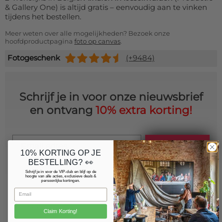
& Gallery One) is altijd gratis – eenvoudig aan te vinken
tijdens het bestellen.
Meer weten over alle mogelijkheden? Bezoek onze
hoofdproductpagina
foto op canvas
.
Fotogeschenk
(+9484)
Schrijf je in voor onze nieuwsbrief
en ontvang
10% extra korting!
Email
Schrijf je in
10% KORTING OP JE
BESTELLING? 👀
Schrijf je in voor de VIP-club en blijf op de
hoogte van alle acties, exclusieve deals &
persoonlijke kortingen.
Producten
Claim Korting!