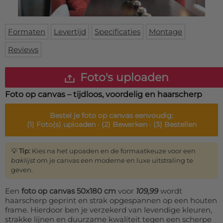
Deurmat
Over ons
Vloermat
Levertijden
Skateboard deck
Formaten
Levertijd
Specificaties
Montage
Inloggen
Reviews
WhatsApp
Foto's uploaden
Foto op canvas – tijdloos, voordelig en haarscherp
Bestel je
foto op canvas
eenvoudig:
(1)
Foto(s) uploaden ·
(2)
Bewerken ·
(3)
Bestellen
💡
Tip:
Kies na het upoaden en de formaatkeuze voor een
baklijst
om je canvas een moderne en luxe uitstraling te
geven.
Een
foto op canvas 50x180 cm
voor
109,99
wordt
haarscherp geprint en strak opgespannen op een houten
frame. Hierdoor ben je verzekerd van levendige kleuren,
strakke lijnen en duurzame kwaliteit tegen een scherpe