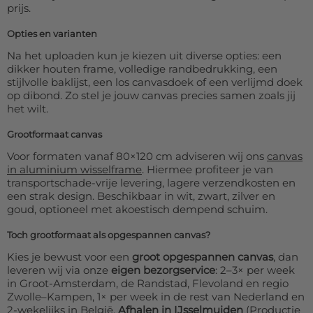
prijs.
Opties en varianten
Na het uploaden kun je kiezen uit diverse opties: een
dikker houten frame, volledige randbedrukking, een
stijlvolle baklijst, een los canvasdoek of een verlijmd doek
op dibond. Zo stel je jouw canvas precies samen zoals jij
het wilt.
Grootformaat canvas
Voor formaten vanaf 80×120 cm adviseren wij ons
canvas
in aluminium wisselframe
. Hiermee profiteer je van
transportschade-vrije levering, lagere verzendkosten en
een strak design. Beschikbaar in wit, zwart, zilver en
goud, optioneel met akoestisch dempend schuim.
Toch grootformaat als opgespannen canvas?
Kies je bewust voor een
groot opgespannen canvas
, dan
leveren wij via onze
eigen bezorgservice
: 2–3× per week
in Groot-Amsterdam, de Randstad, Flevoland en regio
Zwolle–Kampen, 1× per week in de rest van Nederland en
2-wekelijks in België.
Afhalen in IJsselmuiden
(Productie