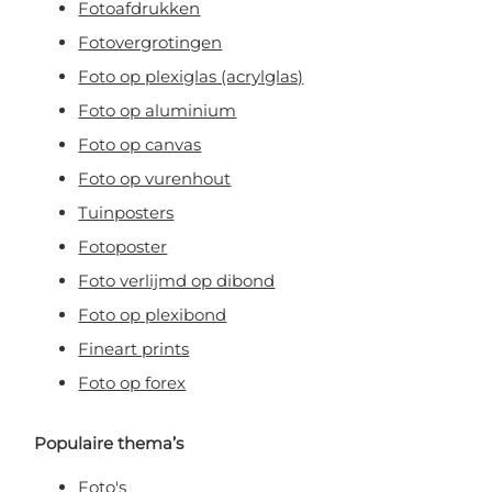
Fotoafdrukken
Fotovergrotingen
Foto op plexiglas (acrylglas)
Foto op aluminium
Foto op canvas
Foto op vurenhout
Tuinposters
Fotoposter
Foto verlijmd op dibond
Foto op plexibond
Fineart prints
Foto op forex
Populaire thema’s
Foto's