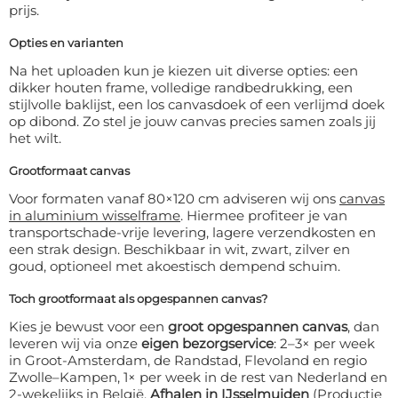
prijs.
Opties en varianten
Na het uploaden kun je kiezen uit diverse opties: een
dikker houten frame, volledige randbedrukking, een
stijlvolle baklijst, een los canvasdoek of een verlijmd doek
op dibond. Zo stel je jouw canvas precies samen zoals jij
het wilt.
Grootformaat canvas
Voor formaten vanaf 80×120 cm adviseren wij ons
canvas
in aluminium wisselframe
. Hiermee profiteer je van
transportschade-vrije levering, lagere verzendkosten en
een strak design. Beschikbaar in wit, zwart, zilver en
goud, optioneel met akoestisch dempend schuim.
Toch grootformaat als opgespannen canvas?
Kies je bewust voor een
groot opgespannen canvas
, dan
leveren wij via onze
eigen bezorgservice
: 2–3× per week
in Groot-Amsterdam, de Randstad, Flevoland en regio
Zwolle–Kampen, 1× per week in de rest van Nederland en
2-wekelijks in België.
Afhalen in IJsselmuiden
(Productie