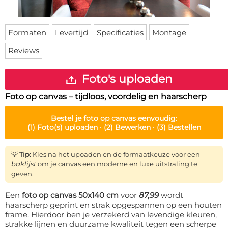
Deurmat
Over ons
Vloermat
Levertijden
Skateboard deck
Formaten
Levertijd
Specificaties
Montage
Inloggen
Reviews
WhatsApp
Foto's uploaden
Foto op canvas – tijdloos, voordelig en haarscherp
Bestel je
foto op canvas
eenvoudig:
(1)
Foto(s) uploaden ·
(2)
Bewerken ·
(3)
Bestellen
💡
Tip:
Kies na het upoaden en de formaatkeuze voor een
baklijst
om je canvas een moderne en luxe uitstraling te
geven.
Een
foto op canvas 50x140 cm
voor
87,99
wordt
haarscherp geprint en strak opgespannen op een houten
frame. Hierdoor ben je verzekerd van levendige kleuren,
strakke lijnen en duurzame kwaliteit tegen een scherpe