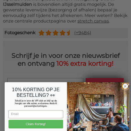
IJsselmuiden
is bovendien altijd gratis mogelijk. De
gewenste leverwijze (bezorging of afhalen) bepaal je
eenvoudig zelf tijdens het afrekenen. Meer weten? Bekijk
onze centrale productpagina over
stretch canvas
.
Fotogeschenk
(+9484)
Schrijf je in voor onze nieuwsbrief
en ontvang
10% extra korting!
Email
Schrijf je in
10% KORTING OP JE
BESTELLING? 👀
Schrijf je in voor de VIP-club en blijf op de
hoogte van alle acties, exclusieve deals &
persoonlijke kortingen.
Producten
Claim Korting!