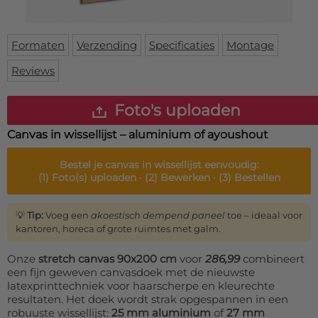
Deurmat
Over ons
Vloermat
Levertijden
Skateboard deck
Formaten
Verzending
Specificaties
Montage
Inloggen
Reviews
WhatsApp
Foto's uploaden
Canvas in wissellijst – aluminium of ayoushout
Bestel je
canvas in wissellijst
eenvoudig:
(1)
Foto(s) uploaden ·
(2)
Bewerken ·
(3)
Bestellen
💡
Tip:
Voeg een
akoestisch dempend paneel
toe – ideaal voor
kantoren, horeca of grote ruimtes met galm.
Onze
stretch canvas 90x200 cm
voor
286,99
combineert
een fijn geweven canvasdoek met de nieuwste
latexprinttechniek voor haarscherpe en kleurechte
resultaten. Het doek wordt strak opgespannen in een
robuuste wissellijst:
25 mm aluminium
of
27 mm