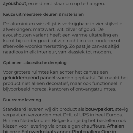
ayoushout
, en is direct klaar om op te hangen.
Keuze uit meerdere kleuren & materialen
De aluminium wissellijst is verkrijgbaar in vier stijlvolle
afwerkingen: matzwart, wit, zilver of goud. De
ayoushouten variant heeft een warme uitstraling en
komt bijzonder goed tot zijn recht in een moderne of
sfeervolle woonkamersetting. Zo past je canvas altijd
naadloos in elk interieur, van klassiek tot modern.
Optioneel: akoestische demping
Voor grotere ruimtes kan achter het canvas een
geluiddempend paneel
worden geplaatst. Dit maakt het
product niet alleen decoratief, maar ook functioneel in
bijvoorbeeld horeca, kantoren of ontvangstruimtes.
Duurzame levering
Standaard leveren wij dit product als
bouwpakket
, stevig
verpakt en verzonden met DHL of UPS in heel Europa.
Binnen Nederland en België kun je bij het bestellen ook
kiezen voor levering via onze eigen chauffeurs.
Afhalen
bij onze Fotowerkplaats annex Photogallery One in