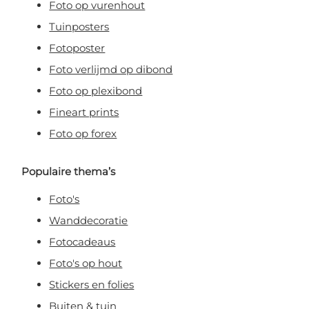
Foto op vurenhout
Tuinposters
Fotoposter
Foto verlijmd op dibond
Foto op plexibond
Fineart prints
Foto op forex
Populaire thema’s
Foto's
Wanddecoratie
Fotocadeaus
Foto's op hout
Stickers en folies
Buiten & tuin