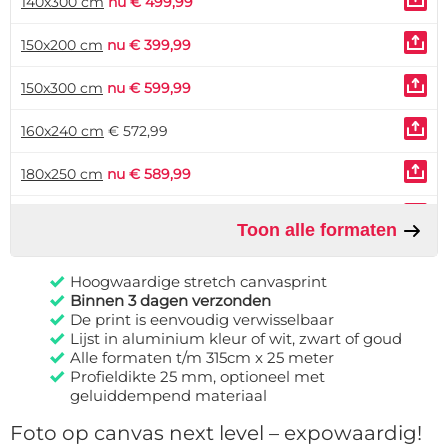
140x300 cm
nu € 499,99
150x200 cm
nu € 399,99
150x300 cm
nu € 599,99
160x240 cm
€ 572,99
180x250 cm
nu € 589,99
180x280 cm
€ 765,99
Toon alle formaten
200x300 cm
nu € 649,99
Hoogwaardige stretch canvasprint
Binnen 3 dagen verzonden
De print is eenvoudig verwisselbaar
Lijst in aluminium kleur of wit, zwart of goud
Alle formaten t/m 315cm x 25 meter
Profieldikte 25 mm, optioneel met
geluiddempend materiaal
Foto op canvas next level – expowaardig!