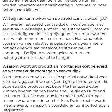
die achter het doek aan de muur gekleefd kunnen
worden, waardoor een holklinkende ruimte veel minder
hol zal gaan klinken.
Wat zijn de kenmerken van de stretchcanvas wissellijst?
Wij leveren het stretchcanvas doek in combinatie met
een strakke wissellijst. Profieldikte is standaard 25mm, de
lijst is verkrijgbaar in zilvergrijs, goudkleur, mat zwart en
mat wit aluminium en in naturel hout. Het fotodoek is
voorzien van een elastische pees rondom, waarmee je
het doek eenvoudig naadloos en strak in de lijst
aanbrengt. De lijsten worden geleverd met een
ophangset, om ze strak af te hangen.
Waarom wordt dit product als montagepakket geleverd
en wat maakt de montage zo eenvoudig?
Stretchcanvas en wissellijst zijn speciaal ontwikkeld voor
zelfmontage, zodat we ook (zeer) grote formaten van dit
superstrakke product met beperkte transportkosten
kunnen leveren binnen Nederland, Belgie en Duitsland
en daarbuiten. De montage kan maar op één simpele
manier, waardoor iedereen het kan. De instructie wordt
meegeleverd. Transport is voordelig en transportschade is
uitgesloten.