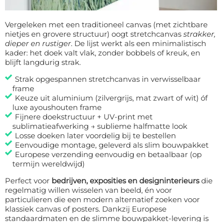
Vergeleken met een traditioneel canvas (met zichtbare
nietjes en grovere structuur) oogt stretchcanvas
strakker,
dieper en rustiger
. De lijst werkt als een minimalistisch
kader: het doek valt vlak, zonder bobbels of kreuk, en
blijft langdurig strak.
Strak opgespannen stretchcanvas in verwisselbaar
frame
Keuze uit aluminium (zilvergrijs, mat zwart of wit) óf
luxe ayoushouten frame
Fijnere doekstructuur + UV-print met
sublimatieafwerking → sublieme halfmatte look
Losse doeken later voordelig bij te bestellen
Eenvoudige montage, geleverd als slim bouwpakket
Europese verzending eenvoudig en betaalbaar (op
termijn wereldwijd)
Perfect voor
bedrijven, exposities en designinterieurs
die
regelmatig willen wisselen van beeld, én voor
particulieren die een modern alternatief zoeken voor
klassiek canvas of posters. Dankzij Europese
standaardmaten en de slimme bouwpakket-levering is