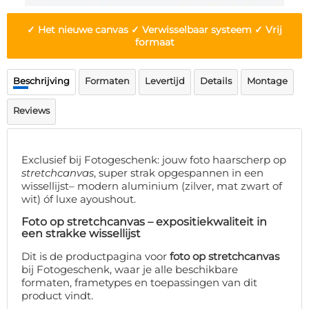
Deurmat
Over ons
Vloermat
✓ Het nieuwe canvas ✓ Verwisselbaar systeem ✓ Vrij
Levertijden
Skateboard deck
formaat
Inloggen
WhatsApp
Beschrijving
Formaten
Levertijd
Details
Montage
Reviews
Exclusief bij Fotogeschenk: jouw foto haarscherp op
stretchcanvas
, super strak opgespannen in een
wissellijst– modern aluminium (zilver, mat zwart of
wit) óf luxe ayoushout.
Foto op stretchcanvas – expositiekwaliteit in
een strakke wissellijst
Dit is de productpagina voor
foto op stretchcanvas
bij Fotogeschenk, waar je alle beschikbare
formaten, frametypes en toepassingen van dit
product vindt.