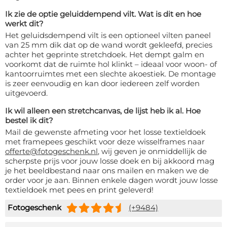
Ik zie de optie geluiddempend vilt. Wat is dit en hoe
werkt dit?
Het geluidsdempend vilt is een optioneel vilten paneel
van 25 mm dik dat op de wand wordt gekleefd, precies
achter het geprinte stretchdoek. Het dempt galm en
voorkomt dat de ruimte hol klinkt – ideaal voor woon- of
kantoorruimtes met een slechte akoestiek. De montage
is zeer eenvoudig en kan door iedereen zelf worden
uitgevoerd.
Ik wil alleen een stretchcanvas, de lijst heb ik al. Hoe
bestel ik dit?
Mail de gewenste afmeting voor het losse textieldoek
met framepees geschikt voor deze wisselframes naar
offerte@fotogeschenk.nl
, wij geven je onmiddellijk de
scherpste prijs voor jouw losse doek en bij akkoord mag
je het beeldbestand naar ons mailen en maken we de
order voor je aan. Binnen enkele dagen wordt jouw losse
textieldoek met pees en print geleverd!
Fotogeschenk
(+9484)