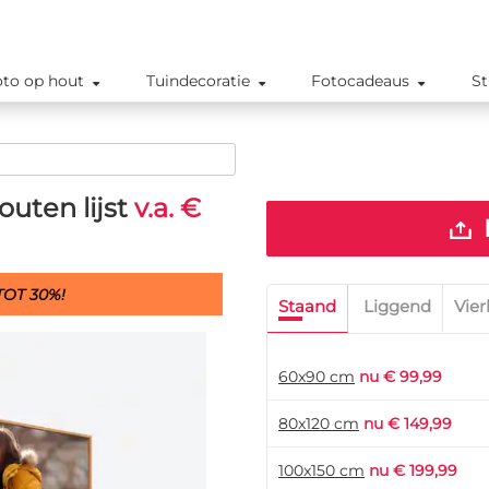
oto op hout
Tuindecoratie
Fotocadeaus
St
uten lijst
v.a. €
OT 30%!
Staand
Liggend
Vier
60x90 cm
nu € 99,99
80x120 cm
nu € 149,99
100x150 cm
nu € 199,99