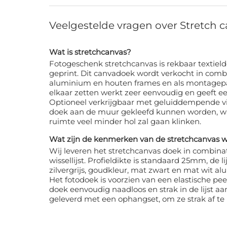
Veelgestelde vragen over Stretch 
Wat is stretchcanvas?
Fotogeschenk stretchcanvas is rekbaar textiel
geprint. Dit canvadoek wordt verkocht in comb
aluminium en houten frames en als montagepa
elkaar zetten werkt zeer eenvoudig en geeft ee
Optioneel verkrijgbaar met geluiddempende vil
doek aan de muur gekleefd kunnen worden, w
ruimte veel minder hol zal gaan klinken.
Wat zijn de kenmerken van de stretchcanvas wis
Wij leveren het stretchcanvas doek in combina
wissellijst. Profieldikte is standaard 25mm, de lij
zilvergrijs, goudkleur, mat zwart en mat wit al
Het fotodoek is voorzien van een elastische p
doek eenvoudig naadloos en strak in de lijst aa
geleverd met een ophangset, om ze strak af te