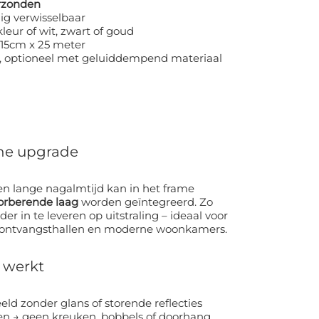
rzonden
ig verwisselbaar
kleur of wit, zwart of goud
315cm x 25 meter
, optioneel met geluiddempend materiaal
che upgrade
en lange nagalmtijd kan in het frame
orberende laag
worden geïntegreerd. Zo
er in te leveren op uitstraling – ideaal voor
, ontvangsthallen en moderne woonkamers.
 werkt
eeld zonder glans of storende reflecties
en → geen kreuken, bobbels of doorhang