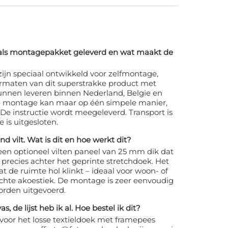
als montagepakket geleverd en wat maakt de
 zijn speciaal ontwikkeld voor zelfmontage,
ormaten van dit superstrakke product met
unnen leveren binnen Nederland, Belgie en
e montage kan maar op één simpele manier,
De instructie wordt meegeleverd. Transport is
 is uitgesloten.
d vilt. Wat is dit en hoe werkt dit?
een optioneel vilten paneel van 25 mm dik dat
precies achter het geprinte stretchdoek. Het
de ruimte hol klinkt – ideaal voor woon- of
chte akoestiek. De montage is zeer eenvoudig
orden uitgevoerd.
s, de lijst heb ik al. Hoe bestel ik dit?
voor het losse textieldoek met framepees