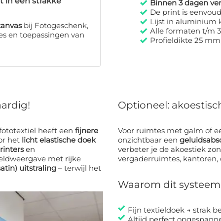
t in een strakke
Binnen 3 dagen ve
De print is eenvoud
Lijst in aluminium 
canvas
bij Fotogeschenk,
Alle formaten t/m 
pes en toepassingen van
Profieldikte 25 mm
ardig!
Optioneel: akoestis
 fototextiel heeft een
fijnere
Voor ruimtes met galm of e
or het
licht elastische doek
onzichtbaar een
geluidsabs
rinters
en
verbeter je de akoestiek zond
eldweergave met rijke
vergaderruimtes, kantoren
atin) uitstraling
– terwijl het
Waarom dit systeem
Fijn textieldoek → strak b
Altijd perfect opgespann