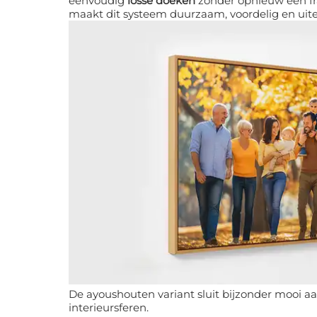
eenvoudig
losse doeken
zonder opnieuw een fram
maakt dit systeem duurzaam, voordelig en uite
De ayoushouten variant sluit bijzonder mooi a
interieursferen.