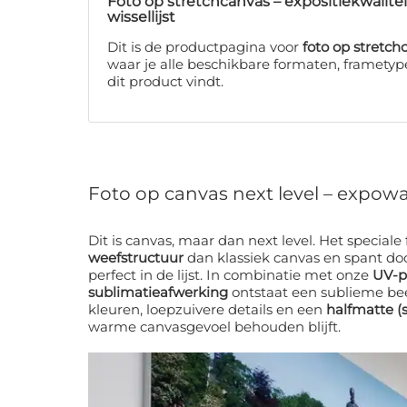
Foto op stretchcanvas – expositiekwalitei
wissellijst
Dit is de productpagina voor
foto op stretch
waar je alle beschikbare formaten, framety
dit product vindt.
Foto op canvas next level – expowa
Dit is canvas, maar dan next level. Het speciale
weefstructuur
dan klassiek canvas en spant do
perfect in de lijst. In combinatie met onze
UV-p
sublimatieafwerking
ontstaat een sublieme be
kleuren, loepzuivere details en een
halfmatte (s
warme canvasgevoel behouden blijft.