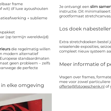
elbaar frame
Je ontvangt een
slim same
of wit) óf luxe ayoushouten
instructie. Dit minimaliseert verzendkosten en transportschade – ook bij
grootformaat stretchcanvas
matieafwerking → sublieme
Los doek nabestelle
uwpakket
r (op termijn wereldwijd)
Extra stretchdoeken bestel je ee
wisselende exposities, sei
rieurs
die regelmatig willen
compleet nieuw systeem aan
ief
maat geen probleem – zelfs
Meer informatie of p
Vragen over frames, formaten of ako
mee voor zowel particuliere 
 in elke omgeving
offerte@fotogeschenk.nl
of 