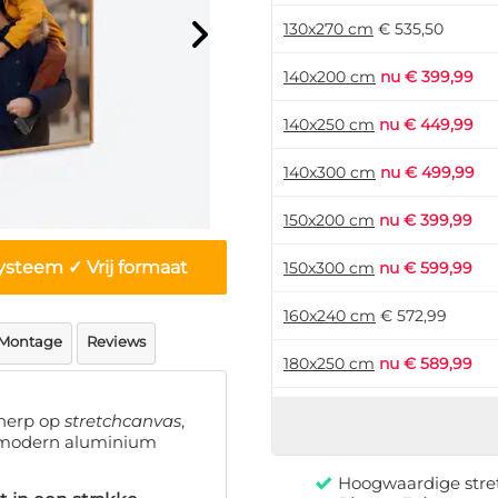
130x270 cm
€ 535,50
140x200 cm
nu € 399,99
140x250 cm
nu € 449,99
140x300 cm
nu € 499,99
150x200 cm
nu € 399,99
ysteem ✓ Vrij formaat
150x300 cm
nu € 599,99
160x240 cm
€ 572,99
Montage
Reviews
180x250 cm
nu € 589,99
180x280 cm
€ 765,99
cherp op
stretchcanvas
,
– modern aluminium
200x300 cm
nu € 649,99
Hoogwaardige stre