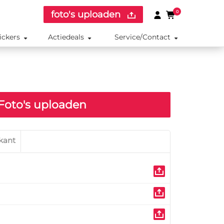
foto's uploaden
0
ickers
Actiedeals
Service/Contact
Foto's uploaden
kant