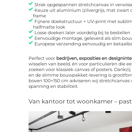
Strak opgespannen stretchcanvas in verwiss
Keuze uit aluminium (zilvergrijs, mat zwart 
frame
Fijnere doekstructuur + UV-print met subli
halfmatte look
Losse doeken later voordelig bij te bestellen
Eenvoudige montage, geleverd als slim bo
Europese verzending eenvoudig en betaalbaa
Perfect voor
bedrijven, exposities en designinte
wisselen van beeld, én voor particulieren die een modern alternat
zoeken voor klassiek canvas of posters. Dankzij Europese standaardmaten
en de slimme bouwpakket-levering is grootfor
boven 100×150 cm adviseren wij stretchcanvas vanwege de perfecte
spanning en stabiliteit.
Van kantoor tot woonkamer – past