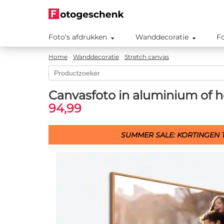
Foto's afdrukken
Wanddecoratie
F
Home
Wanddecoratie
Stretch canvas
Canvasfoto in aluminium of ho
94,99
SUMMER SALE: KORTINGEN T