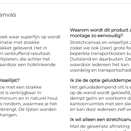
canvas
Waarom wordt dit product 
montage zo eenvoudig?
doek waar superfijn op wordt
inatie met strakke
Stretchcanvas en wissellijst
kket geleverd. Het in
zodat we ook (zeer) grote f
n verbluffend resultaat.
beperkte transportkosten k
tplaten, die achter het
Duitsland en daarbuiten. D
aardoor een holklinkende
waardoor iedereen het kan. 
voordelig en transportschade
sellijst?
Ik zie de optie geluiddempen
tie met een strakke
Het geluidsdempend vilt is 
st is verkrijgbaar in
op de wand wordt gekleefd, 
uminium en in naturel hout.
dempt galm en voorkomt dat 
ees rondom, waarmee je het
kantoorruimtes met een sle
nbrengt. De lijsten worden
en kan door iedereen zelf w
 hangen.
Ik wil alleen een stretchcanva
Mail de gewenste afmeting 