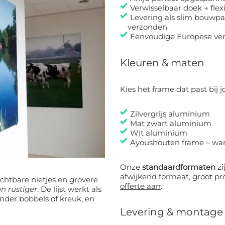
Verwisselbaar doek → fle
Levering als slim bouwpak
verzonden
Eenvoudige Europese ver
Kleuren & maten
Kies het frame dat past bij jo
Zilvergrijs aluminium
Mat zwart aluminium
Wit aluminium
Ayoushouten frame – warm
Onze
standaardformaten
zij
afwijkend formaat, groot pro
chtbare nietjes en grovere
offerte aan
.
en rustiger
. De lijst werkt als
onder bobbels of kreuk, en
Levering & montage