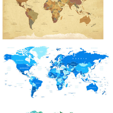
Deurmat
Over ons
Vloermat
Levertijden
Skateboard deck
Inloggen
WhatsApp