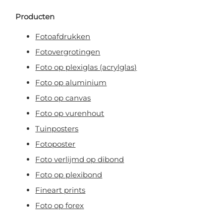
Producten
Fotoafdrukken
Fotovergrotingen
Foto op plexiglas (acrylglas)
Foto op aluminium
Foto op canvas
Foto op vurenhout
Tuinposters
Fotoposter
Foto verlijmd op dibond
Foto op plexibond
Fineart prints
Foto op forex