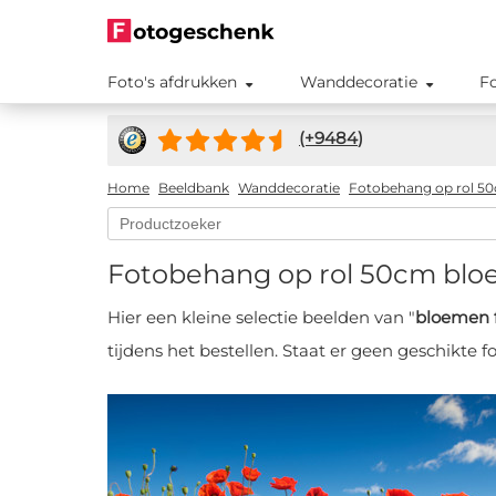
Foto's afdrukken
Wanddecoratie
F
(+
9484
)
Home
Beeldbank
Wanddecoratie
Fotobehang op rol 5
Fotobehang op rol 50cm bl
Hier een kleine selectie beelden van "
bloemen 
tijdens het bestellen. Staat er geen geschikte f