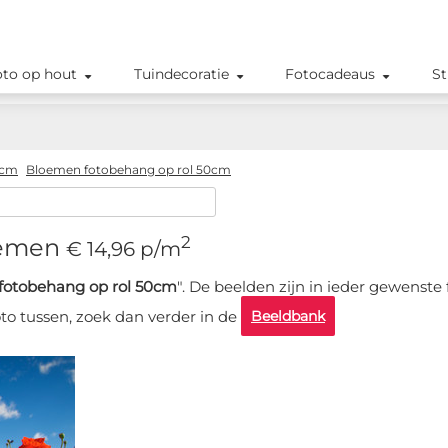
oto op hout
Tuindecoratie
Fotocadeaus
St
0cm
Bloemen fotobehang op rol 50cm
2
oemen
€ 14,96 p/m
fotobehang op rol 50cm
". De beelden zijn in ieder gewenste
Beeldbank
oto tussen, zoek dan verder in de