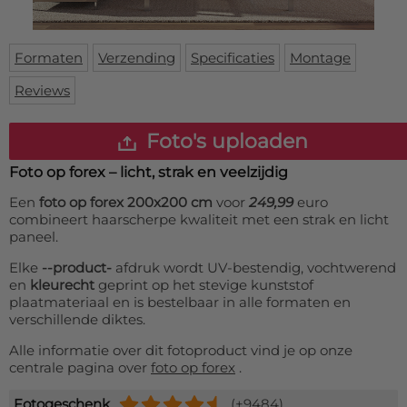
Deurmat
Over ons
Vloermat
Levertijden
Skateboard deck
Formaten
Verzending
Specificaties
Montage
Inloggen
Reviews
WhatsApp
Foto's uploaden
Foto op forex – licht, strak en veelzijdig
Een
foto op forex 200x200 cm
voor
249,99
euro
combineert haarscherpe kwaliteit met een strak en licht
paneel.
Elke
--product-
afdruk wordt UV-bestendig, vochtwerend
en
kleurecht
geprint op het stevige kunststof
plaatmateriaal en is bestelbaar in alle formaten en
verschillende diktes.
Alle informatie over dit fotoproduct vind je op onze
centrale pagina over
foto op forex
.
Fotogeschenk
(+9484)