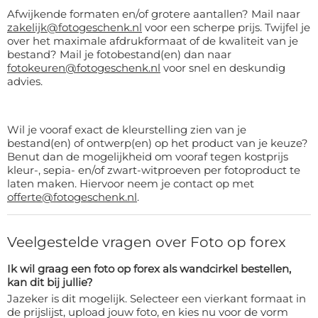
50x300 cm:
€ 149,99
Afwijkende formaten en/of grotere aantallen? Mail naar
zakelijk@fotogeschenk.nl
voor een scherpe prijs. Twijfel je
54.50x114.50 cm:
€ 70,99
over het maximale afdrukformaat of de kwaliteit van je
bestand? Mail je fotobestand(en) dan naar
55x80 cm:
€ 54,99
fotokeuren@fotogeschenk.nl
voor snel en deskundig
advies.
55x110 cm:
€ 68,99
Wil je vooraf exact de kleurstelling zien van je
55x115 cm:
€ 71,99
bestand(en) of ontwerp(en) op het product van je keuze?
Benut dan de mogelijkheid om vooraf tegen kostprijs
55x300 cm:
€ 163,99
kleur-, sepia- en/of zwart-witproeven per fotoproduct te
laten maken. Hiervoor neem je contact op met
58x80 cm:
€ 56,99
offerte@fotogeschenk.nl
.
59.40x84.10 cm (A1):
€ 56,99
Veelgestelde vragen over Foto op forex
60x60 cm:
nu € 37,99
Ik wil graag een foto op forex als wandcirkel bestellen,
kan dit bij jullie?
60x70 cm:
€ 52,99
Jazeker is dit mogelijk. Selecteer een vierkant formaat in
de prijslijst, upload jouw foto, en kies nu voor de vorm
60x75 cm:
€ 55,99