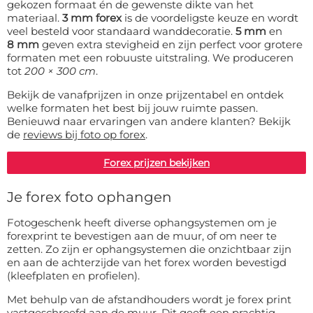
gekozen formaat én de gewenste dikte van het
40x60 cm:
nu € 28,99
materiaal.
3 mm forex
is de voordeligste keuze en wordt
veel besteld voor standaard wanddecoratie.
5 mm
en
8 mm
geven extra stevigheid en zijn perfect voor grotere
40x70 cm:
€ 39,99
formaten met een robuuste uitstraling. We produceren
tot
200 × 300 cm
.
40x80 cm:
€ 43,99
Bekijk de vanafprijzen in onze prijzentabel en ontdek
40x82 cm:
€ 44,99
welke formaten het best bij jouw ruimte passen.
Benieuwd naar ervaringen van andere klanten? Bekijk
de
reviews bij foto op forex
.
40x90 cm:
€ 46,99
Forex prijzen bekijken
40x100 cm:
€ 50,99
Je forex foto ophangen
40x110 cm:
€ 54,99
Fotogeschenk heeft diverse ophangsystemen om je
40x120 cm:
€ 55,00
forexprint te bevestigen aan de muur, of om neer te
zetten. Zo zijn er ophangsystemen die onzichtbaar zijn
40x130 cm:
€ 61,99
en aan de achterzijde van het forex worden bevestigd
(kleefplaten en profielen).
40x140 cm:
€ 64,99
Met behulp van de afstandhouders wordt je forex print
vastgeschroefd aan de muur. Dit geeft een prachtig,