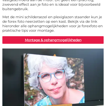
40x150 cm:
€ 68,99
zwevend effect aan je foto en is ideaal voor bijvoorbeeld
buitengebruik.
40x160 cm:
€ 72,99
Met de mini schildersezel en plexiglazen staander kun je
de forex foto neerzetten op een kast. Bekijk via de link
40x200 cm:
€ 86,99
hieronder alle ophangmogelijkheden voor je forexfoto en
praktische tips voor montage.
42x42 cm:
€ 30,99
Montage & ophangmogelijkheden
42x59.40 cm (A2):
€ 36,99
42x60 cm:
€ 37,99
42x188 cm:
€ 85,99
42.40x60 cm:
€ 37,99
43x60 cm:
€ 37,99
43x61 cm:
€ 38,99