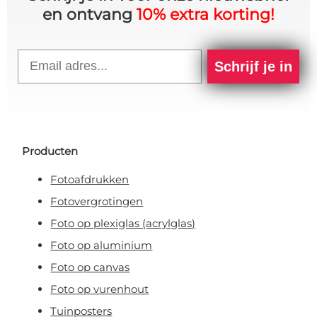
en ontvang
10% extra korting!
Email
Schrijf je in
Producten
Fotoafdrukken
Fotovergrotingen
Foto op plexiglas (acrylglas)
Foto op aluminium
Foto op canvas
Foto op vurenhout
Tuinposters