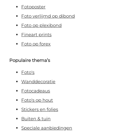
Fotoposter
Foto verlijmd op dibond
Foto op plexibond
Fineart prints
Foto op forex
Populaire thema’s
Foto's
Wanddecoratie
Fotocadeaus
Foto's op hout
Stickers en folies
Buiten & tuin
Speciale aanbiedingen