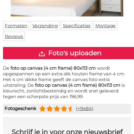
Deurmat
Over ons
Vloermat
Levertijden
Skateboard deck
Inloggen
Formaten
Verzending
Specificaties
Montage
WhatsApp
Reviews
Foto's uploaden
De
foto op canvas (4 cm frame) 80x113 cm
wordt
opgespannen op een extra dik houten frame van 4 cm.
Het 4 cm dikke frame geeft de canvas foto extra
uitstraling. De
foto op canvas (4 cm frame) 80x113 cm
is
kleurecht, zonlichtbestendig en wordt snel geleverd
tegen een scherpste prijs van
196,99
.
Fotogeschenk
(+9484)
Schrijf je in voor onze nieuwsbrief