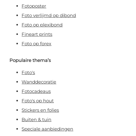
Fotoposter
Foto verlijmd op dibond
Foto op plexibond
Fineart prints
Foto op forex
Populaire thema’s
Foto's
Wanddecoratie
Fotocadeaus
Foto's op hout
Stickers en folies
Buiten & tuin
Speciale aanbiedingen