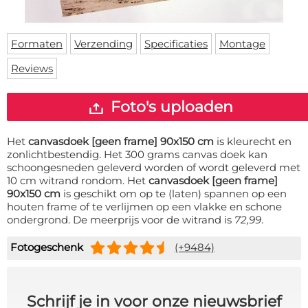
Deurmat
Over ons
Vloermat
Levertijden
Skateboard deck
Formaten
Verzending
Specificaties
Montage
Inloggen
Reviews
WhatsApp
Foto's uploaden
Het
canvasdoek [geen frame] 90x150 cm
is kleurecht en
zonlichtbestendig. Het 300 grams canvas doek kan
schoongesneden geleverd worden of wordt geleverd met
10 cm witrand rondom. Het
canvasdoek [geen frame]
90x150 cm
is geschikt om op te (laten) spannen op een
houten frame of te verlijmen op een vlakke en schone
ondergrond. De meerprijs voor de witrand is
72,99
.
Fotogeschenk
(+9484)
Schrijf je in voor onze nieuwsbrief