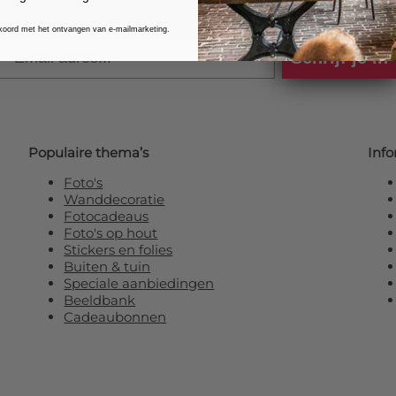
kkoord met het ontvangen van e-mailmarketing.
Email
Schrijf je in
Populaire thema’s
Info
Foto's
Wanddecoratie
Fotocadeaus
Foto's op hout
Stickers en folies
Buiten & tuin
Speciale aanbiedingen
Beeldbank
Cadeaubonnen