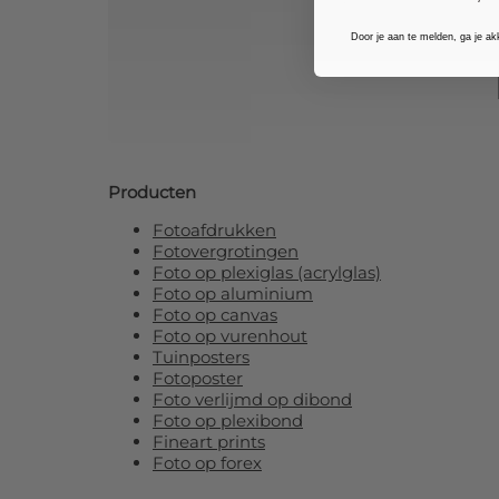
Door je aan te melden, ga je a
Producten
Fotoafdrukken
Fotovergrotingen
Foto op plexiglas (acrylglas)
Foto op aluminium
Foto op canvas
Foto op vurenhout
Tuinposters
Fotoposter
Foto verlijmd op dibond
Foto op plexibond
Fineart prints
Foto op forex