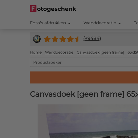
Foto's afdrukken
Wanddecoratie
F
(+
9484
)
Home
Wanddecoratie
Canvasdoek [geen frame]
65x1
Canvasdoek [geen frame] 65