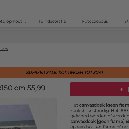
oto op hout
Tuindecoratie
Fotocadeaus
St
50 cm
SUMMER SALE: KORTINGEN TOT 30%!
x150 cm
55,99
Het
canvasdoek [geen fram
zonlichtbestendig. Het 30
geleverd worden of wordt 
canvasdoek [geen frame] 6
op een houten frame of te 