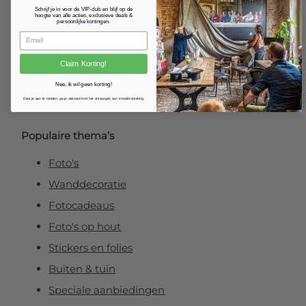
Schrijf je in voor de VIP-club en blijf op de
Fotoposter
hoogte van alle acties, exclusieve deals &
persoonlijke kortingen.
Foto verlijmd op dibond
Foto op plexibond
Claim Korting!
Fineart prints
Nee, ik wil geen korting!
Foto op forex
Door je aan te melden, ga je akkoord met het ontvangen van e-mailmarketing.
Populaire thema’s
Foto's
Wanddecoratie
Fotocadeaus
Foto's op hout
Stickers en folies
Buiten & tuin
Speciale aanbiedingen