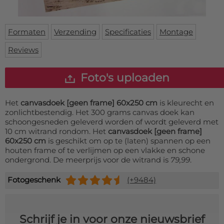
Deurmat
Over ons
Vloermat
Levertijden
Skateboard deck
Formaten
Verzending
Specificaties
Montage
Inloggen
Reviews
WhatsApp
Foto's uploaden
Het
canvasdoek [geen frame] 60x250 cm
is kleurecht en
zonlichtbestendig. Het 300 grams canvas doek kan
schoongesneden geleverd worden of wordt geleverd met
10 cm witrand rondom. Het
canvasdoek [geen frame]
60x250 cm
is geschikt om op te (laten) spannen op een
houten frame of te verlijmen op een vlakke en schone
ondergrond. De meerprijs voor de witrand is
79,99
.
Fotogeschenk
(+9484)
Schrijf je in voor onze nieuwsbrief