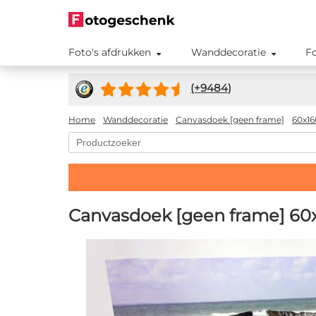
Foto's afdrukken
Wanddecoratie
F
(+
9484
)
Home
Wanddecoratie
Canvasdoek [geen frame]
60x1
Canvasdoek [geen frame] 60