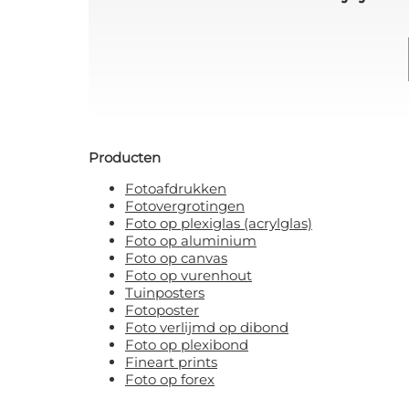
Producten
Fotoafdrukken
Fotovergrotingen
Foto op plexiglas (acrylglas)
Foto op aluminium
Foto op canvas
Foto op vurenhout
Tuinposters
Fotoposter
Foto verlijmd op dibond
Foto op plexibond
Fineart prints
Foto op forex