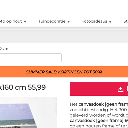
oto op hout
Tuindecoratie
Fotocadeaus
St
60 cm
SUMMER SALE: KORTINGEN TOT 30%!
x160 cm
55,99
Het
canvasdoek [geen fram
zonlichtbestendig. Het 30
geleverd worden of wordt 
canvasdoek [geen frame] 
op een houten frame of te 