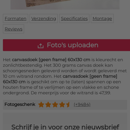
Deurmat
Over ons
Vloermat
Levertijden
Skateboard deck
Formaten
Verzending
Specificaties
Montage
Inloggen
Reviews
WhatsApp
Foto's uploaden
Het
canvasdoek [geen frame] 60x130 cm
is kleurecht en
zonlichtbestendig. Het 300 grams canvas doek kan
schoongesneden geleverd worden of wordt geleverd met
10 cm witrand rondom. Het
canvasdoek [geen frame]
60x130 cm
is geschikt om op te (laten) spannen op een
houten frame of te verlijmen op een vlakke en schone
ondergrond. De meerprijs voor de witrand is
47,99
.
Fotogeschenk
(+9484)
Schrijf je in voor onze nieuwsbrief