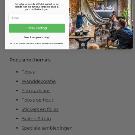
Schrijf je in voor de VIP-club en blijf op de
Fotoposter
hoogte van alle acties, exclusieve deals &
persoonlijke kortingen.
Foto verlijmd op dibond
Foto op plexibond
Claim Korting!
Fineart prints
Nee, ik wil geen korting!
Foto op forex
Door je aan te melden, ga je akkoord met het ontvangen van e-mailmarketing.
Populaire thema’s
Foto's
Wanddecoratie
Fotocadeaus
Foto's op hout
Stickers en folies
Buiten & tuin
Speciale aanbiedingen