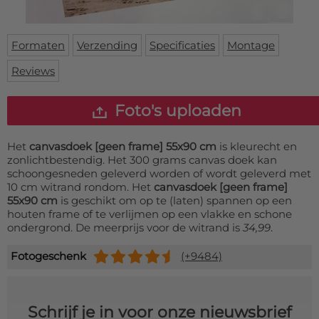
Deurmat
Over ons
Vloermat
Levertijden
Skateboard deck
Formaten
Verzending
Specificaties
Montage
Inloggen
Reviews
WhatsApp
Foto's uploaden
Het
canvasdoek [geen frame] 55x90 cm
is kleurecht en
zonlichtbestendig. Het 300 grams canvas doek kan
schoongesneden geleverd worden of wordt geleverd met
10 cm witrand rondom. Het
canvasdoek [geen frame]
55x90 cm
is geschikt om op te (laten) spannen op een
houten frame of te verlijmen op een vlakke en schone
ondergrond. De meerprijs voor de witrand is
34,99
.
Fotogeschenk
(+9484)
Schrijf je in voor onze nieuwsbrief