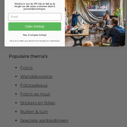
Schrijf je in voor de VIP-club en blijf op de
Fotoposter
hoogte van alle acties, exclusieve deals &
persoonlijke kortingen.
Foto verlijmd op dibond
Foto op plexibond
Claim Korting!
Fineart prints
Nee, ik wil geen korting!
Foto op forex
Door je aan te melden, ga je akkoord met het ontvangen van e-mailmarketing.
Populaire thema’s
Foto's
Wanddecoratie
Fotocadeaus
Foto's op hout
Stickers en folies
Buiten & tuin
Speciale aanbiedingen