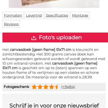
Deurmat
Over ons
Vloermat
Levertijden
Skateboard deck
Formaten
Levertijd
Specificaties
Montage
Inloggen
Reviews
WhatsApp
Foto's uploaden
Het
canvasdoek [geen frame] 51x71 cm
is kleurecht en
zonlichtbestendig. Het 300 grams canvas doek kan
schoongesneden geleverd worden of wordt geleverd met
10 cm witrand rondom. Het
canvasdoek [geen frame]
51x71 cm
is geschikt om op te (laten) spannen op een
houten frame of te verlijmen op een vlakke en schone
ondergrond. De meerprijs voor de witrand is
28,99
.
Fotogeschenk
(+9484)
Schrijf je in voor onze nieuwsbrief