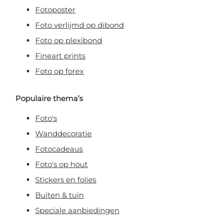
Fotoposter
Foto verlijmd op dibond
Foto op plexibond
Fineart prints
Foto op forex
Populaire thema’s
Foto's
Wanddecoratie
Fotocadeaus
Foto's op hout
Stickers en folies
Buiten & tuin
Speciale aanbiedingen