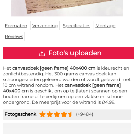
Deurmat
Over ons
Vloermat
Levertijden
Skateboard deck
Inloggen
Formaten
Verzending
Specificaties
Montage
WhatsApp
Reviews
Foto's uploaden
Het
canvasdoek [geen frame] 40x400 cm
is kleurecht en
zonlichtbestendig. Het 300 grams canvas doek kan
schoongesneden geleverd worden of wordt geleverd met
10 cm witrand rondom. Het
canvasdoek [geen frame]
40x400 cm
is geschikt om op te (laten) spannen op een
houten frame of te verlijmen op een vlakke en schone
ondergrond. De meerprijs voor de witrand is
84,99
.
Fotogeschenk
(+9484)