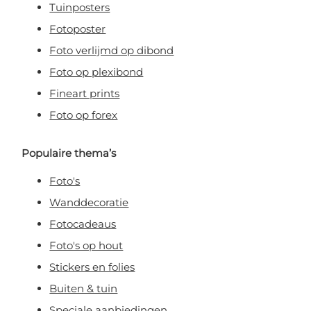
Tuinposters
Fotoposter
Foto verlijmd op dibond
Foto op plexibond
Fineart prints
Foto op forex
Populaire thema’s
Foto's
Wanddecoratie
Fotocadeaus
Foto's op hout
Stickers en folies
Buiten & tuin
Speciale aanbiedingen