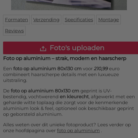
Deurmat
Over ons
Vloermat
Levertijden
Skateboard deck
Formaten
Verzending
Specificaties
Montage
Inloggen
Reviews
WhatsApp
Foto's uploaden
Foto op aluminium – strak, modern en haarscherp
Een
foto op aluminium 80x130 cm
voor
210,99
euro
combineert haarscherpe details met een luxueuze
uitstraling.
De
foto op aluminium 80x130 cm
geprint is UV-
bestendig, vochtwerend
en kleurecht
, afgewerkt met een
geharde witte toplaag die zorgt voor de kenmerkende
aluminium look & feel, optioneel ook beschikbaar geprint
op geborsteld aluminium.
Alles weten over dit unieke fotoproduct? Lees verder op
onze hoofdpagina over
foto op aluminium
.