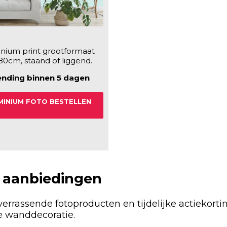
nium print grootformaat
80cm, staand of liggend.
ending binnen 5 dagen
MINIUM FOTO BESTELLEN
 aanbiedingen
errassende fotoproducten en tijdelijke actiekor
e wanddecoratie.