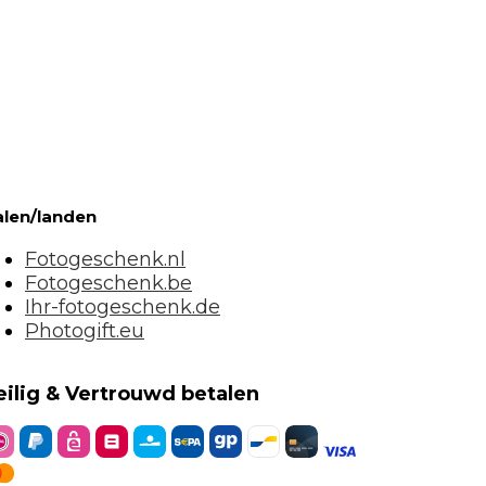
alen/landen
Fotogeschenk.nl
Fotogeschenk.be
Ihr-fotogeschenk.de
Photogift.eu
eilig & Vertrouwd betalen