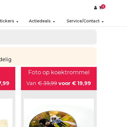
0
tickers
Actiedeals
Service/Contact
delig
Foto op koektrommel
7,99
Van
€ 39,99
voor
€ 19,99