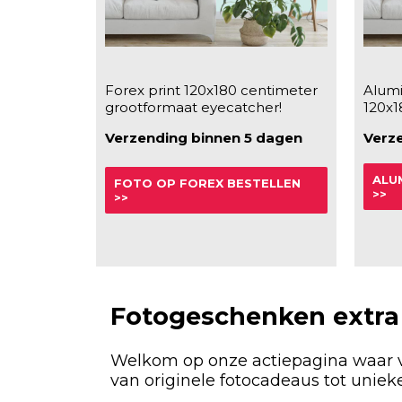
Forex print 120x180 centimeter
Alumi
grootformaat eyecatcher!
120x1
Verzending binnen 5 dagen
Verz
ALU
FOTO OP FOREX BESTELLEN
>>
>>
Fotogeschenken extra
Welkom op onze actiepagina waar v
van originele fotocadeaus tot uniek