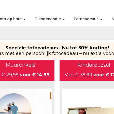
oto op hout
Tuindecoratie
Fotocadeaus
S
Speciale fotocadeaus - Nu tot 50% korting!
as met een persoonlijk fotocadeau – nu extra voor
Muurcirkels
Kinderpuzzel
n
€ 29,99
voor
€ 14,99
Van
€ 39,99
voor
€ 1