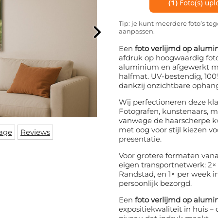
(1)
Foto(s) upl
Tip: je kunt meerdere foto’s te
aanpassen.
Een
foto verlijmd op alum
afdruk op hoogwaardig fot
aluminium en afgewerkt me
halfmat. UV-bestendig, 10
dankzij onzichtbare ophan
Wij perfectioneren deze kla
Fotografen, kunstenaars, m
vanwege de haarscherpe kwa
met oog voor stijl kiezen 
age
Reviews
presentatie.
Voor grotere formaten vana
eigen transportnetwerk: 2
Randstad, en 1× per week in
persoonlijk bezorgd.
Een
foto verlijmd op alum
expositiekwaliteit in huis –