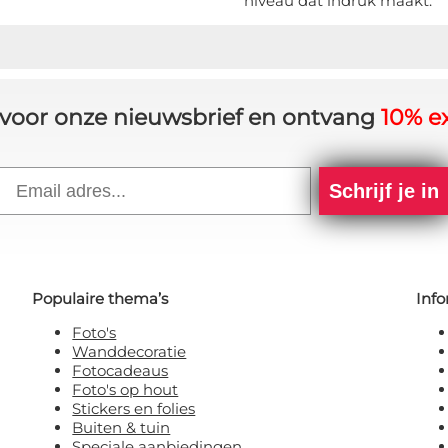
niveau dat indruk maakt.
in voor onze nieuwsbrief en ontvang
10% ex
Email
Schrijf je in
Populaire thema’s
Info
Foto's
Wanddecoratie
Fotocadeaus
Foto's op hout
Stickers en folies
Buiten & tuin
Speciale aanbiedingen