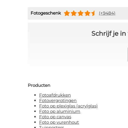
Fotogeschenk
(+9484)
Schrijf je 
Producten
Fotoafdrukken
Fotovergrotingen
Foto op plexiglas (acrylglas)
Foto op aluminium
Foto op canvas
Foto op vurenhout
Tuinposters