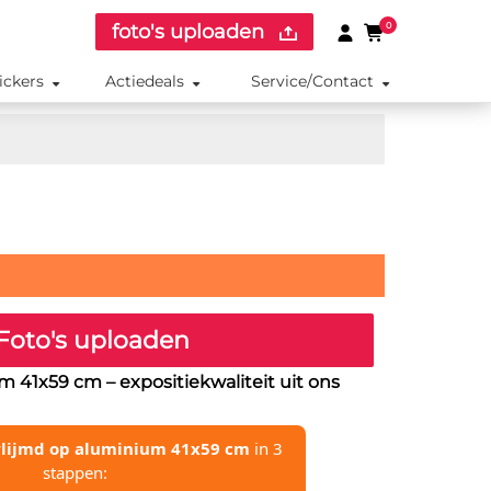
foto's uploaden
0
ickers
Actiedeals
Service/Contact
Foto's uploaden
um 41x59 cm
– expositiekwaliteit uit ons
rlijmd op aluminium 41x59 cm
in 3
stappen: