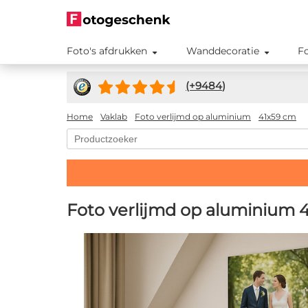
Foto's afdrukken
Wanddecoratie
F
(+
9484
)
Home
Vaklab
Foto verlijmd op aluminium
41x59 cm
Foto verlijmd op aluminium 