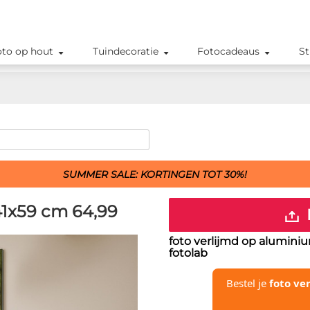
oto op hout
Tuindecoratie
Fotocadeaus
St
SUMMER SALE: KORTINGEN TOT 30%!
41x59 cm
64,99
foto verlijmd op alumini
fotolab
Bestel je
foto ve