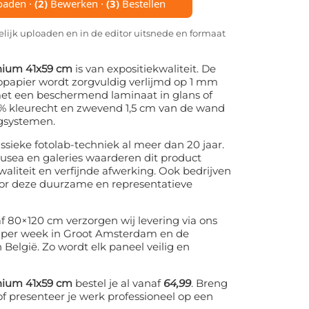
oaden ·
(2)
Bewerken ·
(3)
Bestellen
gelijk uploaden en in de editor uitsnede en formaat
inium 41x59 cm
is van expositiekwaliteit. De
opapier wordt zorgvuldig verlijmd op 1 mm
t een beschermend laminaat in glans of
0% kleurecht en zwevend 1,5 cm van de wand
gsystemen.
ssieke fotolab-techniek al meer dan 20 jaar.
usea en galeries waarderen dit product
liteit en verfijnde afwerking. Ook bedrijven
voor deze duurzame en representatieve
f 80×120 cm verzorgen wij levering via ons
× per week in Groot Amsterdam en de
 België. Zo wordt elk paneel veilig en
inium 41x59 cm
bestel je al vanaf
64,99
. Breng
 of presenteer je werk professioneel op een