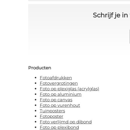
Schrijf je 
Producten
Fotoafdrukken
Fotovergrotingen
Foto op plexiglas (acrylglas)
Foto op aluminium
Foto op canvas
Foto op vurenhout
Tuinposters
Fotoposter
Foto verlijmd op dibond
Foto op plexibond