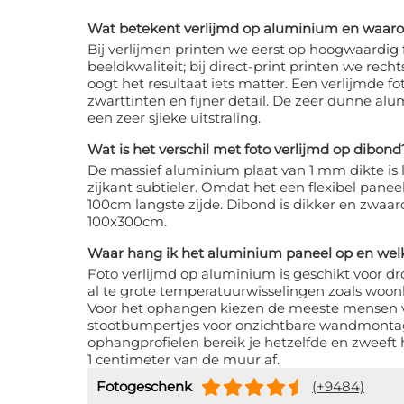
Wat betekent verlijmd op aluminium en waaro
Bij verlijmen printen we eerst op hoogwaardig
beeldkwaliteit; bij direct-print printen we rech
oogt het resultaat iets matter. Een verlijmde f
zwarttinten en fijner detail. De zeer dunne alu
een zeer sjieke uitstraling.
Wat is het verschil met foto verlijmd op dibond
De massief aluminium plaat van 1 mm dikte is l
zijkant subtieler. Omdat het een flexibel paneel
100cm langste zijde. Dibond is dikker en zwaard
100x300cm.
Waar hang ik het aluminium paneel op en wel
Foto verlijmd op aluminium is geschikt voor d
al te grote temperatuurwisselingen zoals woo
Voor het ophangen kiezen de meeste mensen v
stootbumpertjes voor onzichtbare wandmontag
ophangprofielen bereik je hetzelfde en zweef
1 centimeter van de muur af.
Fotogeschenk
(+9484)