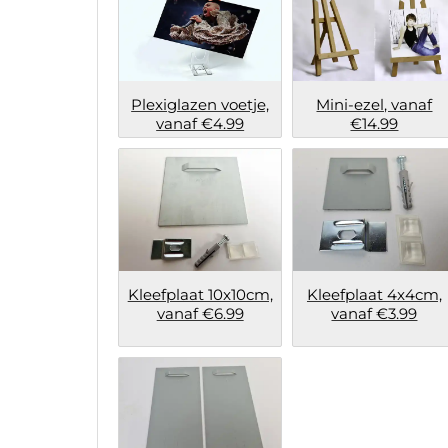
Plexiglazen voetje,
Mini-ezel, vanaf
vanaf €4.99
€14.99
Kleefplaat 10x10cm,
Kleefplaat 4x4cm,
vanaf €6.99
vanaf €3.99