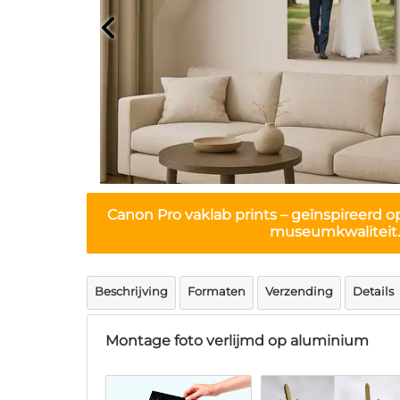
Canon Pro vaklab prints
– geïnspireerd op
museumkwaliteit.
Beschrijving
Formaten
Verzending
Details
Montage foto verlijmd op aluminium