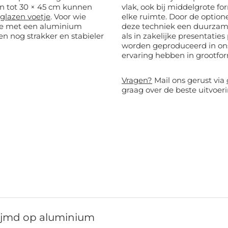
vlak, ook bij middelgrote fo
iglazen voetje
. Voor wie
elke ruimte. Door de optionele laminaatlaag en ophangsystemen biedt
tie met een aluminium
deze techniek een duurzame 
een nog strakker en stabieler
als in zakelijke presentaties perfect 
worden geproduceerd in ons 
ervaring hebben in grootfo
Vragen?
Mail ons gerust via
graag over de beste uitvoeri
lijmd op aluminium