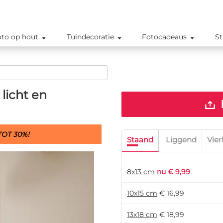
oto op hout
Tuindecoratie
Fotocadeaus
St
licht en
OT 30%!
Staand
Liggend
Vier
8x13 cm
nu € 9,99
10x15 cm
€ 16,99
13x18 cm
€ 18,99