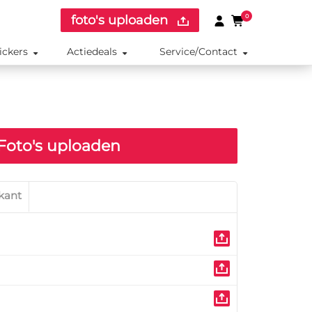
foto's uploaden
0
ickers
Actiedeals
Service/Contact
Foto's uploaden
kant