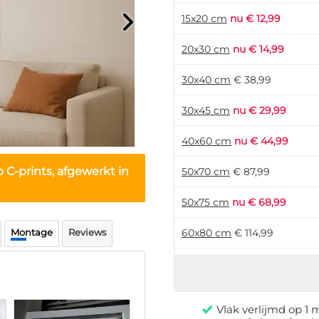
15x20 cm
nu € 12,99
20x30 cm
nu € 14,99
30x40 cm
€ 38,99
30x45 cm
nu € 29,99
40x60 cm
nu € 44,99
 C-prints, afgewerkt in
50x70 cm
€ 87,99
50x75 cm
nu € 68,99
Montage
Reviews
60x80 cm
€ 114,99
60x90 cm
nu € 89,99
70x105 cm
nu € 124,99
Vlak verlijmd op 