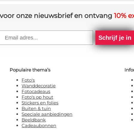
in voor onze nieuwsbrief en ontvang
10% ex
Email
Schrijf je in
Populaire thema’s
Info
Foto's
Wanddecoratie
Fotocadeaus
Foto's op hout
Stickers en folies
Buiten & tuin
Speciale aanbiedingen
Beeldbank
Cadeaubonnen