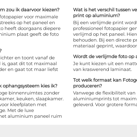
m zou ik daarvoor kiezen?
Wat is het verschil tussen 
print op aluminium?
 fotopapier voor maximale
tstreeks op het paneel en
Bij een verlijmde print wor
oto heeft doorgaans diepere
professioneel fotopapier ge
minium plaat geeft de foto
verlijmd op het paneel. Hier
behouden. Bij een directe p
materiaal geprint, waardoor d
?
Wordt de verlijmde foto op
ichter en toont vanaf de
 is, gaat dit tot maximaal
Je kunt kiezen uit een matt
er en gaat tot maar liefst
van kraswerend laminaat.
Tot welk formaat kan Fotog
k ophangsysteem kies ik?
produceren?
roge binnenruimtes zonder
Vanwege de flexibiliteit v
nkamer, keuken, slaapkamer.
aluminiumprints tot maxima
oor kleefplaten met
geleverd. Voor grotere for
e. Met de luxe
t het aluminium paneel ruim