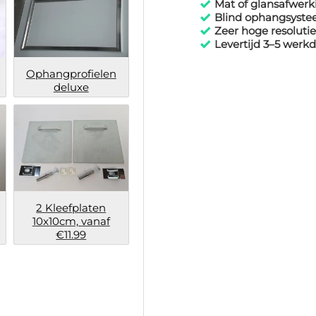
Mat of glansafwerk
80x120 cm
nu € 129,99
Blind ophangsyst
Zeer hoge resolutie
Levertijd 3–5 werk
Ophangprofielen
deluxe
2 Kleefplaten
10x10cm, vanaf
€11.99