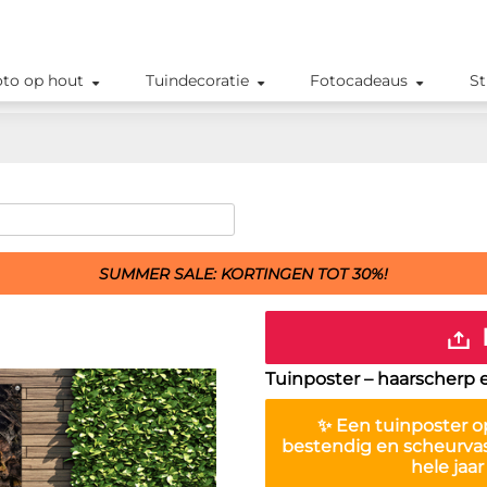
oto op hout
Tuindecoratie
Fotocadeaus
St
SUMMER SALE: KORTINGEN TOT 30%!
Tuinposter – haarscherp 
✨ Een
tuinposter
op
bestendig en scheurva
hele jaa