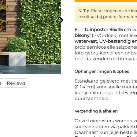
💡
Tip:
Plaats ringen na de f
resultaat bij grotere formaten
Een
tuinposter 95x115 cm
v
bisonyl
(PVC-doek) met leve
watervast, UV-bestendig en
probleemloos alle seizoene
foto gebruiken of een ontw
met duizenden rechtenvrij
Ophangen: ringen & opties
Standaard geleverd met tra
e
Reviews
Ø 1,4 cm) voor snelle mont
kun je extra ringen toevoe
duurzaamheid.
Verzending & afhalen
Onze tuinposters worden z
snel verzonden via pakketd
Daarnaast kun je je bestelli