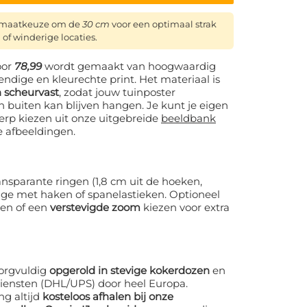
ormaatkeuze om de
30 cm
voor een optimaal strak
 of winderige locaties.
oor
78,99
wordt gemaakt van hoogwaardig
ndige en kleurechte print. Het materiaal is
 scheurvast
, zodat jouw tuinposter
n buiten kan blijven hangen. Je kunt je eigen
erp kiezen uit onze uitgebreide
beeldbank
e afbeeldingen.
nsparante ringen (1,8 cm uit de hoeken,
age met haken of spanelastieken. Optioneel
gen of een
verstevigde zoom
kiezen voor extra
orgvuldig
opgerold in stevige kokerdozen
en
iensten (DHL/UPS) door heel Europa.
ng altijd
kosteloos afhalen bij onze