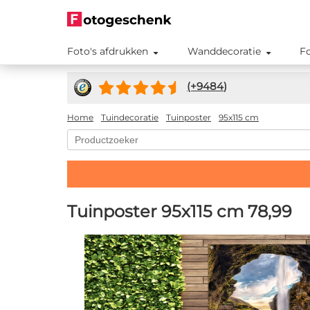
Foto's afdrukken
Wanddecoratie
F
(+
9484
)
Home
Tuindecoratie
Tuinposter
95x115 cm
Tuinposter 95x115 cm
78,99