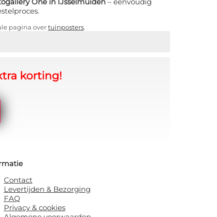
ogallery One in IJsselmuiden
– eenvoudig
estelproces.
ale pagina over
tuinposters
.
tra korting!
rmatie
Contact
Levertijden & Bezorging
FAQ
Privacy & cookies
Algemene voorwaarden