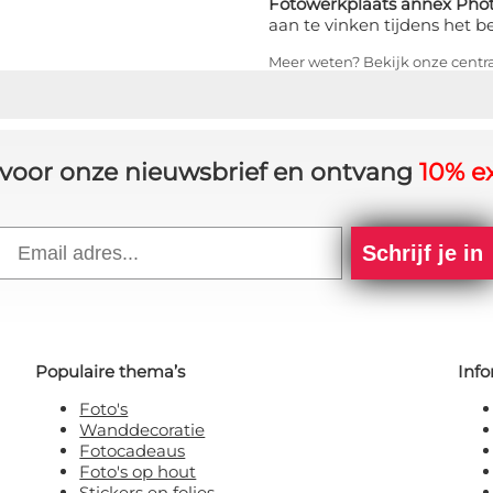
Fotowerkplaats annex Phot
aan te vinken tijdens het b
Meer weten? Bekijk onze centr
in voor onze nieuwsbrief en ontvang
10% ex
Email
Schrijf je in
Populaire thema’s
Info
Foto's
Wanddecoratie
Fotocadeaus
Foto's op hout
Stickers en folies