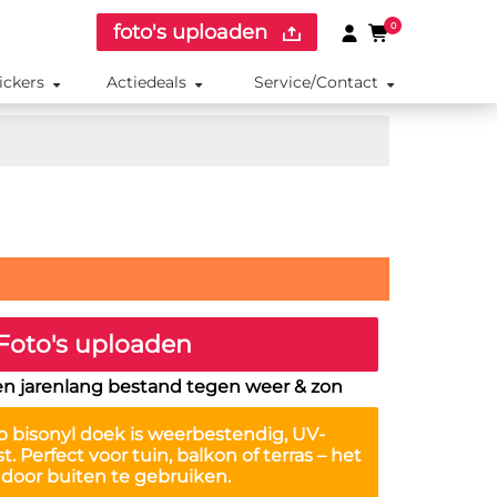
foto's uploaden
0
ickers
Actiedeals
Service/Contact
Foto's uploaden
en jarenlang bestand tegen weer & zon
 bisonyl doek is
weerbestendig, UV-
st
. Perfect voor tuin, balkon of terras – het
r door buiten te gebruiken.