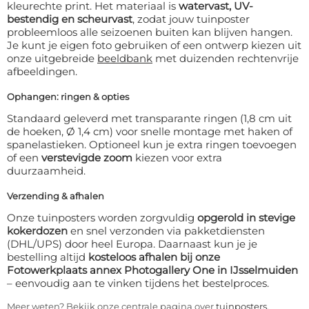
kleurechte print. Het materiaal is
watervast, UV-
bestendig en scheurvast
, zodat jouw tuinposter
probleemloos alle seizoenen buiten kan blijven hangen.
Je kunt je eigen foto gebruiken of een ontwerp kiezen uit
onze uitgebreide
beeldbank
met duizenden rechtenvrije
afbeeldingen.
Ophangen: ringen & opties
Standaard geleverd met transparante ringen (1,8 cm uit
de hoeken, Ø 1,4 cm) voor snelle montage met haken of
spanelastieken. Optioneel kun je extra ringen toevoegen
of een
verstevigde zoom
kiezen voor extra
duurzaamheid.
Verzending & afhalen
Onze tuinposters worden zorgvuldig
opgerold in stevige
kokerdozen
en snel verzonden via pakketdiensten
(DHL/UPS) door heel Europa. Daarnaast kun je je
bestelling altijd
kosteloos afhalen bij onze
Fotowerkplaats annex Photogallery One in IJsselmuiden
– eenvoudig aan te vinken tijdens het bestelproces.
Meer weten? Bekijk onze centrale pagina over
tuinposters
.