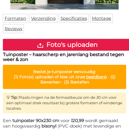
Deurmat
Over ons
Vloermat
Levertijden
Skateboard deck
Formaten
Verzending
Specificaties
Montage
Inloggen
Reviews
WhatsApp
Foto's uploaden
Tuinposter – haarscherp en jarenlang bestand tegen
weer & zon
Bestel je
tuinposter
eenvoudig:
(1)
Foto(s) uploaden of kies uit onze
beeldbank
·
(2)
Bewerken ·
(3)
Bestellen
💡
Tip:
Plaats ringen na de formaatkeuze om de
30 cm
voor
een optimaal strak resultaat bij grotere formaten of winderige
locaties.
Een
tuinposter 90x230 cm
voor
120,99
wordt gemaakt
van hoogwaardig
bisonyl
(PVC-doek) met levendige en