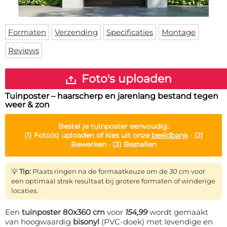
Deurmat
Over ons
Vloermat
Levertijden
Skateboard deck
Formaten
Verzending
Specificaties
Montage
Inloggen
Reviews
WhatsApp
Foto's uploaden
Tuinposter – haarscherp en jarenlang bestand tegen
weer & zon
Bestel je
tuinposter
eenvoudig:
(1)
Foto(s) uploaden of kies uit onze
beeldbank
·
(2)
Bewerken ·
(3)
Bestellen
💡
Tip:
Plaats ringen na de formaatkeuze om de
30 cm
voor
een optimaal strak resultaat bij grotere formaten of winderige
locaties.
Een
tuinposter 80x360 cm
voor
154,99
wordt gemaakt
van hoogwaardig
bisonyl
(PVC-doek) met levendige en