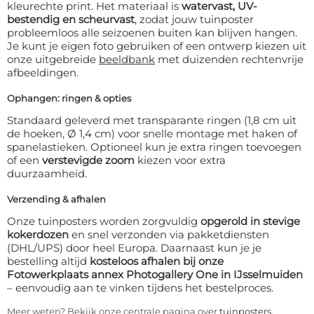
kleurechte print. Het materiaal is
watervast, UV-
bestendig en scheurvast
, zodat jouw tuinposter
probleemloos alle seizoenen buiten kan blijven hangen.
Je kunt je eigen foto gebruiken of een ontwerp kiezen uit
onze uitgebreide
beeldbank
met duizenden rechtenvrije
afbeeldingen.
Ophangen: ringen & opties
Standaard geleverd met transparante ringen (1,8 cm uit
de hoeken, Ø 1,4 cm) voor snelle montage met haken of
spanelastieken. Optioneel kun je extra ringen toevoegen
of een
verstevigde zoom
kiezen voor extra
duurzaamheid.
Verzending & afhalen
Onze tuinposters worden zorgvuldig
opgerold in stevige
kokerdozen
en snel verzonden via pakketdiensten
(DHL/UPS) door heel Europa. Daarnaast kun je je
bestelling altijd
kosteloos afhalen bij onze
Fotowerkplaats annex Photogallery One in IJsselmuiden
– eenvoudig aan te vinken tijdens het bestelproces.
Meer weten? Bekijk onze centrale pagina over
tuinposters
.