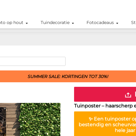
oto op hout
Tuindecoratie
Fotocadeaus
St
SUMMER SALE: KORTINGEN TOT 30%!
Tuinposter – haarscherp 
✨ Een
tuinposter
op
bestendig en scheurva
hele jaa