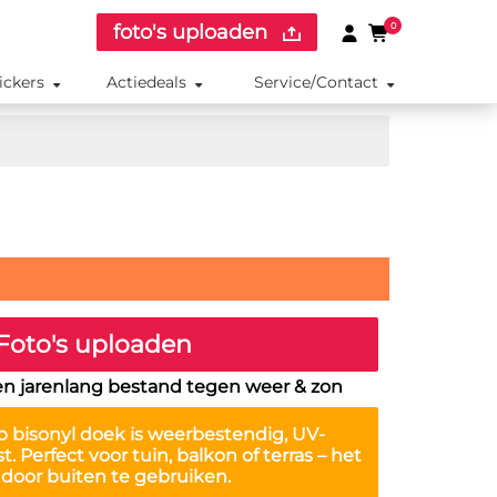
foto's uploaden
0
ickers
Actiedeals
Service/Contact
Foto's uploaden
en jarenlang bestand tegen weer & zon
 bisonyl doek is
weerbestendig, UV-
st
. Perfect voor tuin, balkon of terras – het
r door buiten te gebruiken.