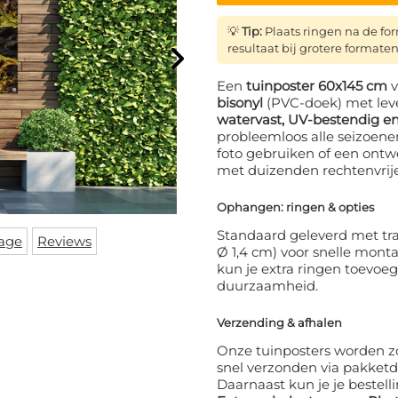
💡
Tip:
Plaats ringen na de f
resultaat bij grotere formaten
Een
tuinposter 60x145 cm
v
bisonyl
(PVC-doek) met leve
watervast, UV-bestendig en
probleemloos alle seizoene
foto gebruiken of een ontw
met duizenden rechtenvrij
Ophangen: ringen & opties
Standaard geleverd met tra
age
Reviews
Ø 1,4 cm) voor snelle mont
kun je extra ringen toevoe
duurzaamheid.
Verzending & afhalen
Onze tuinposters worden z
snel verzonden via pakketd
Daarnaast kun je je bestelli