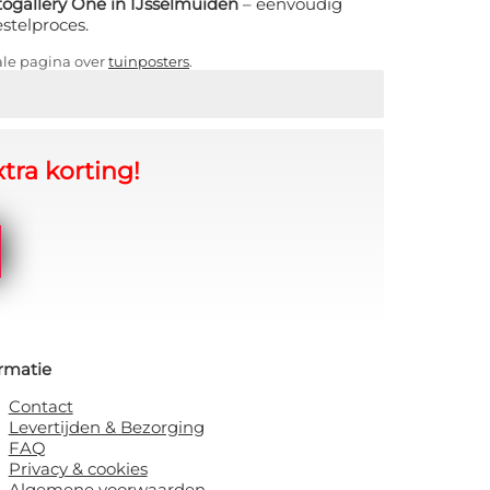
ogallery One in IJsselmuiden
– eenvoudig
estelproces.
ale pagina over
tuinposters
.
tra korting!
rmatie
Contact
Levertijden & Bezorging
FAQ
Privacy & cookies
Algemene voorwaarden