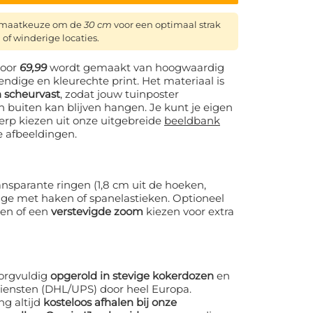
ormaatkeuze om de
30 cm
voor een optimaal strak
 of winderige locaties.
oor
69,99
wordt gemaakt van hoogwaardig
ndige en kleurechte print. Het materiaal is
 scheurvast
, zodat jouw tuinposter
n buiten kan blijven hangen. Je kunt je eigen
erp kiezen uit onze uitgebreide
beeldbank
e afbeeldingen.
nsparante ringen (1,8 cm uit de hoeken,
age met haken of spanelastieken. Optioneel
gen of een
verstevigde zoom
kiezen voor extra
orgvuldig
opgerold in stevige kokerdozen
en
iensten (DHL/UPS) door heel Europa.
ng altijd
kosteloos afhalen bij onze