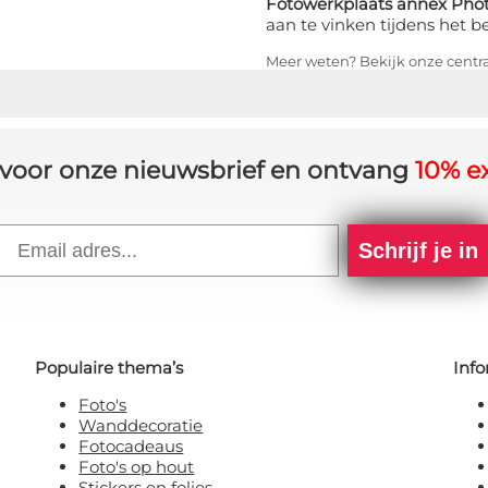
Fotowerkplaats annex Phot
aan te vinken tijdens het b
Meer weten? Bekijk onze centr
in voor onze nieuwsbrief en ontvang
10% ex
Email
Schrijf je in
Populaire thema’s
Info
Foto's
Wanddecoratie
Fotocadeaus
Foto's op hout
Stickers en folies