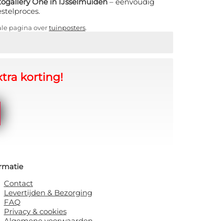
ogallery One in IJsselmuiden
– eenvoudig
estelproces.
ale pagina over
tuinposters
.
tra korting!
rmatie
Contact
Levertijden & Bezorging
FAQ
Privacy & cookies
Algemene voorwaarden