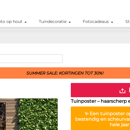
oto op hout
Tuindecoratie
Fotocadeaus
St
SUMMER SALE: KORTINGEN TOT 30%!
Tuinposter – haarscherp 
✨ Een
tuinposter
op
bestendig en scheurva
hele jaa