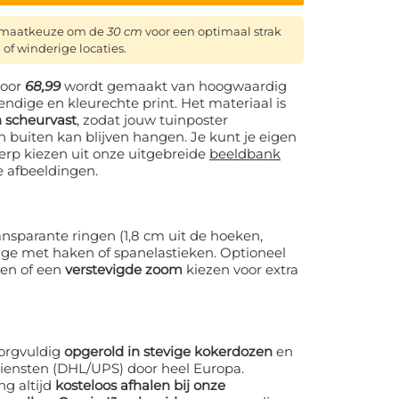
ormaatkeuze om de
30 cm
voor een optimaal strak
 of winderige locaties.
oor
68,99
wordt gemaakt van hoogwaardig
ndige en kleurechte print. Het materiaal is
 scheurvast
, zodat jouw tuinposter
n buiten kan blijven hangen. Je kunt je eigen
erp kiezen uit onze uitgebreide
beeldbank
e afbeeldingen.
nsparante ringen (1,8 cm uit de hoeken,
age met haken of spanelastieken. Optioneel
gen of een
verstevigde zoom
kiezen voor extra
orgvuldig
opgerold in stevige kokerdozen
en
iensten (DHL/UPS) door heel Europa.
ng altijd
kosteloos afhalen bij onze