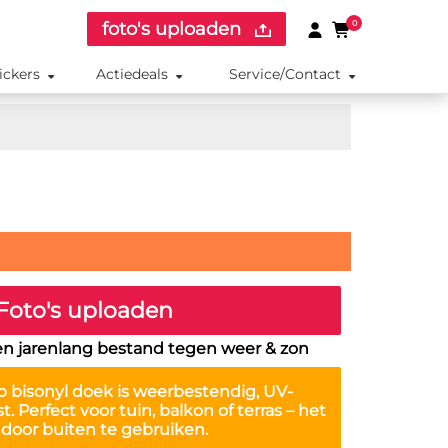
foto's uploaden
0
ickers
Actiedeals
Service/Contact
Foto's uploaden
en jarenlang bestand tegen weer & zon
 bisonyl doek is
weerbestendig, UV-
st
. Perfect voor tuin, balkon of terras – het
r door buiten te gebruiken.