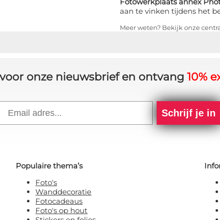
Fotowerkplaats annex Phot
aan te vinken tijdens het b
Meer weten? Bekijk onze centr
in voor onze nieuwsbrief en ontvang
10% ex
Email
Schrijf je in
Populaire thema’s
Info
Foto's
Wanddecoratie
Fotocadeaus
Foto's op hout
Stickers en folies