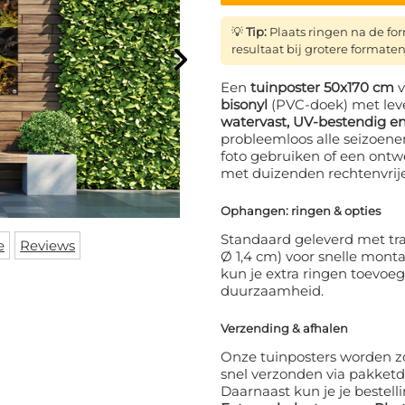
💡
Tip:
Plaats ringen na de f
resultaat bij grotere formaten
Een
tuinposter 50x170 cm
v
bisonyl
(PVC-doek) met leve
watervast, UV-bestendig en
probleemloos alle seizoene
foto gebruiken of een ontw
met duizenden rechtenvrij
Ophangen: ringen & opties
Standaard geleverd met tra
e
Reviews
Ø 1,4 cm) voor snelle mont
kun je extra ringen toevoe
duurzaamheid.
Verzending & afhalen
Onze tuinposters worden z
snel verzonden via pakketd
Daarnaast kun je je bestelli