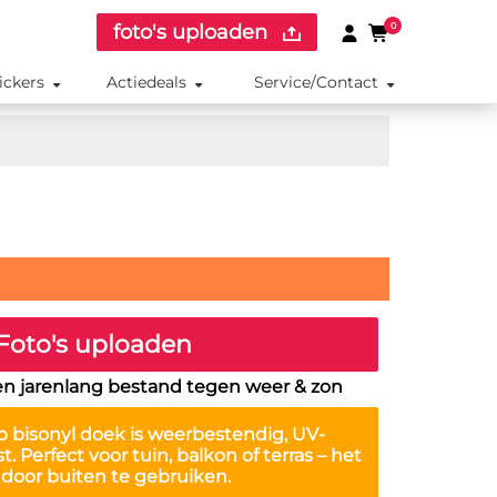
foto's uploaden
0
ickers
Actiedeals
Service/Contact
Foto's uploaden
en jarenlang bestand tegen weer & zon
 bisonyl doek is
weerbestendig, UV-
st
. Perfect voor tuin, balkon of terras – het
r door buiten te gebruiken.