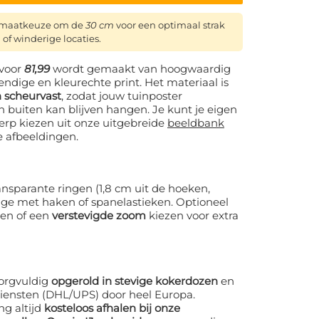
ormaatkeuze om de
30 cm
voor een optimaal strak
 of winderige locaties.
voor
81,99
wordt gemaakt van hoogwaardig
ndige en kleurechte print. Het materiaal is
 scheurvast
, zodat jouw tuinposter
n buiten kan blijven hangen. Je kunt je eigen
erp kiezen uit onze uitgebreide
beeldbank
e afbeeldingen.
nsparante ringen (1,8 cm uit de hoeken,
age met haken of spanelastieken. Optioneel
gen of een
verstevigde zoom
kiezen voor extra
orgvuldig
opgerold in stevige kokerdozen
en
iensten (DHL/UPS) door heel Europa.
ng altijd
kosteloos afhalen bij onze