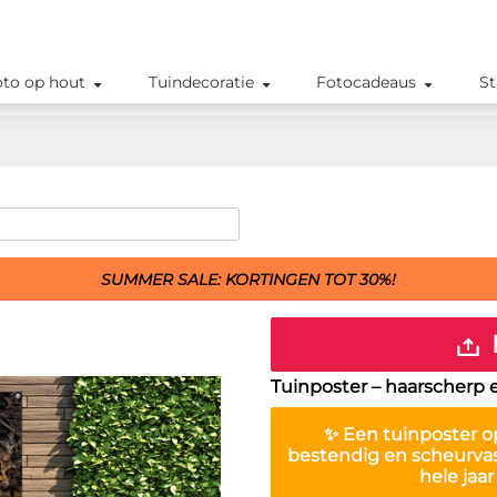
oto op hout
Tuindecoratie
Fotocadeaus
St
SUMMER SALE: KORTINGEN TOT 30%!
Tuinposter – haarscherp 
✨ Een
tuinposter
op
bestendig en scheurva
hele jaa