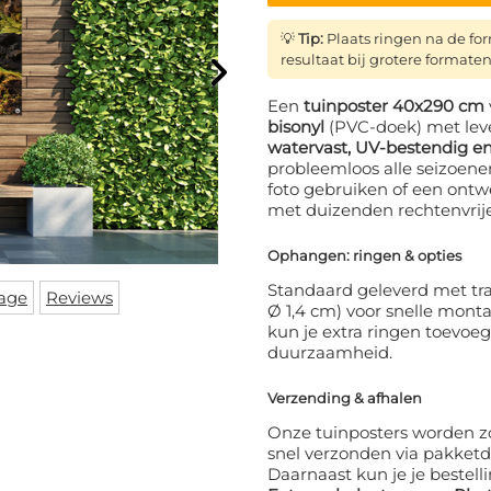
💡
Tip:
Plaats ringen na de f
resultaat bij grotere formaten
Een
tuinposter 40x290 cm
bisonyl
(PVC-doek) met leve
watervast, UV-bestendig en
probleemloos alle seizoene
foto gebruiken of een ontw
met duizenden rechtenvrij
Ophangen: ringen & opties
Standaard geleverd met tra
age
Reviews
Ø 1,4 cm) voor snelle mont
kun je extra ringen toevoe
duurzaamheid.
Verzending & afhalen
Onze tuinposters worden z
snel verzonden via pakketd
Daarnaast kun je je bestelli