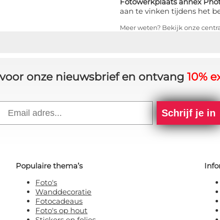
Fotowerkplaats annex Phot
aan te vinken tijdens het b
Meer weten? Bekijk onze centr
in voor onze nieuwsbrief en ontvang
10% ex
Email
Schrijf je in
Populaire thema’s
Info
Foto's
Wanddecoratie
Fotocadeaus
Foto's op hout
Stickers en folies