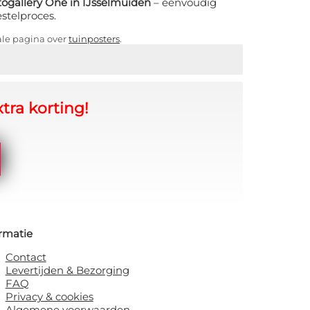
ogallery One in IJsselmuiden
– eenvoudig
estelproces.
ale pagina over
tuinposters
.
tra korting!
rmatie
Contact
Levertijden & Bezorging
FAQ
Privacy & cookies
Algemene voorwaarden