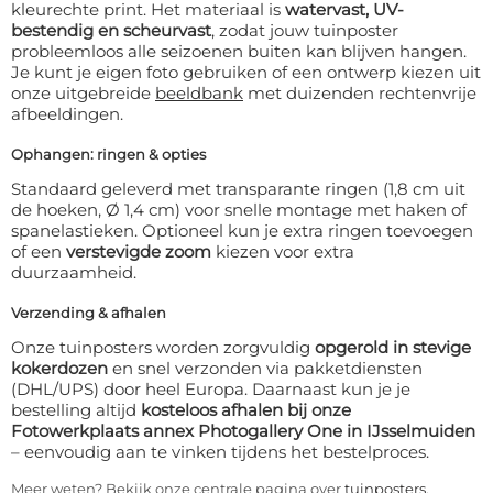
kleurechte print. Het materiaal is
watervast, UV-
bestendig en scheurvast
, zodat jouw tuinposter
probleemloos alle seizoenen buiten kan blijven hangen.
Je kunt je eigen foto gebruiken of een ontwerp kiezen uit
onze uitgebreide
beeldbank
met duizenden rechtenvrije
afbeeldingen.
Ophangen: ringen & opties
Standaard geleverd met transparante ringen (1,8 cm uit
de hoeken, Ø 1,4 cm) voor snelle montage met haken of
spanelastieken. Optioneel kun je extra ringen toevoegen
of een
verstevigde zoom
kiezen voor extra
duurzaamheid.
Verzending & afhalen
Onze tuinposters worden zorgvuldig
opgerold in stevige
kokerdozen
en snel verzonden via pakketdiensten
(DHL/UPS) door heel Europa. Daarnaast kun je je
bestelling altijd
kosteloos afhalen bij onze
Fotowerkplaats annex Photogallery One in IJsselmuiden
– eenvoudig aan te vinken tijdens het bestelproces.
Meer weten? Bekijk onze centrale pagina over
tuinposters
.