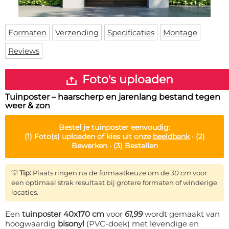
Deurmat
Over ons
Vloermat
Levertijden
Skateboard deck
Formaten
Verzending
Specificaties
Montage
Inloggen
Reviews
WhatsApp
Foto's uploaden
Tuinposter – haarscherp en jarenlang bestand tegen
weer & zon
Bestel je
tuinposter
eenvoudig:
(1)
Foto(s) uploaden of kies uit onze
beeldbank
·
(2)
Bewerken ·
(3)
Bestellen
💡
Tip:
Plaats ringen na de formaatkeuze om de
30 cm
voor
een optimaal strak resultaat bij grotere formaten of winderige
locaties.
Een
tuinposter 40x170 cm
voor
61,99
wordt gemaakt van
hoogwaardig
bisonyl
(PVC-doek) met levendige en