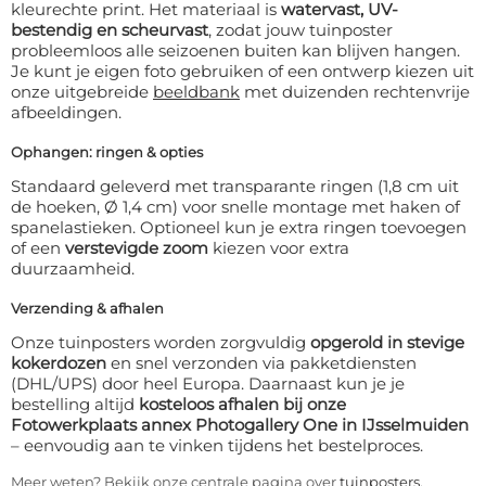
kleurechte print. Het materiaal is
watervast, UV-
bestendig en scheurvast
, zodat jouw tuinposter
probleemloos alle seizoenen buiten kan blijven hangen.
Je kunt je eigen foto gebruiken of een ontwerp kiezen uit
onze uitgebreide
beeldbank
met duizenden rechtenvrije
afbeeldingen.
Ophangen: ringen & opties
Standaard geleverd met transparante ringen (1,8 cm uit
de hoeken, Ø 1,4 cm) voor snelle montage met haken of
spanelastieken. Optioneel kun je extra ringen toevoegen
of een
verstevigde zoom
kiezen voor extra
duurzaamheid.
Verzending & afhalen
Onze tuinposters worden zorgvuldig
opgerold in stevige
kokerdozen
en snel verzonden via pakketdiensten
(DHL/UPS) door heel Europa. Daarnaast kun je je
bestelling altijd
kosteloos afhalen bij onze
Fotowerkplaats annex Photogallery One in IJsselmuiden
– eenvoudig aan te vinken tijdens het bestelproces.
Meer weten? Bekijk onze centrale pagina over
tuinposters
.