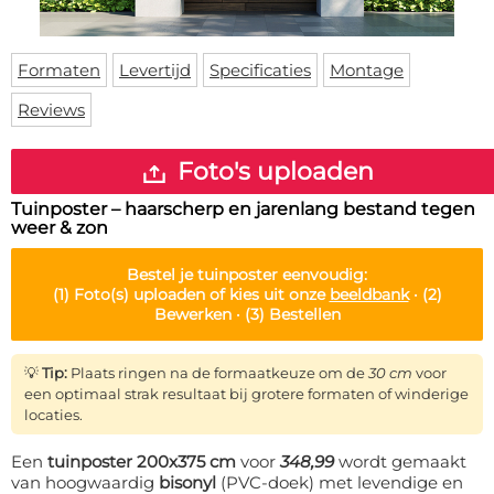
Deurmat
Over ons
Vloermat
Levertijden
Skateboard deck
Formaten
Levertijd
Specificaties
Montage
Inloggen
Reviews
WhatsApp
Foto's uploaden
Tuinposter – haarscherp en jarenlang bestand tegen
weer & zon
Bestel je
tuinposter
eenvoudig:
(1)
Foto(s) uploaden of kies uit onze
beeldbank
·
(2)
Bewerken ·
(3)
Bestellen
💡
Tip:
Plaats ringen na de formaatkeuze om de
30 cm
voor
een optimaal strak resultaat bij grotere formaten of winderige
locaties.
Een
tuinposter 200x375 cm
voor
348,99
wordt gemaakt
van hoogwaardig
bisonyl
(PVC-doek) met levendige en