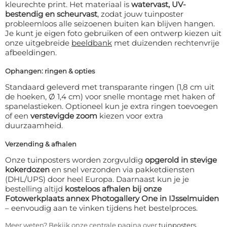
kleurechte print. Het materiaal is
watervast, UV-
bestendig en scheurvast
, zodat jouw tuinposter
probleemloos alle seizoenen buiten kan blijven hangen.
Je kunt je eigen foto gebruiken of een ontwerp kiezen uit
onze uitgebreide
beeldbank
met duizenden rechtenvrije
afbeeldingen.
Ophangen: ringen & opties
Standaard geleverd met transparante ringen (1,8 cm uit
de hoeken, Ø 1,4 cm) voor snelle montage met haken of
spanelastieken. Optioneel kun je extra ringen toevoegen
of een
verstevigde zoom
kiezen voor extra
duurzaamheid.
Verzending & afhalen
Onze tuinposters worden zorgvuldig
opgerold in stevige
kokerdozen
en snel verzonden via pakketdiensten
(DHL/UPS) door heel Europa. Daarnaast kun je je
bestelling altijd
kosteloos afhalen bij onze
Fotowerkplaats annex Photogallery One in IJsselmuiden
– eenvoudig aan te vinken tijdens het bestelproces.
Meer weten? Bekijk onze centrale pagina over
tuinposters
.