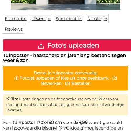
Deurmat
Over ons
Vloermat
Levertijden
Skateboard deck
Formaten
Levertijd
Specificaties
Montage
Inloggen
Reviews
WhatsApp
Foto's uploaden
Tuinposter – haarscherp en jarenlang bestand tegen
weer & zon
Bestel je
tuinposter
eenvoudig:
(1)
Foto(s) uploaden of kies uit onze
beeldbank
·
(2)
Bewerken ·
(3)
Bestellen
💡
Tip:
Plaats ringen na de formaatkeuze om de
30 cm
voor
een optimaal strak resultaat bij grotere formaten of winderige
locaties.
Een
tuinposter 170x450 cm
voor
354,99
wordt gemaakt
van hoogwaardig
bisonyl
(PVC-doek) met levendige en